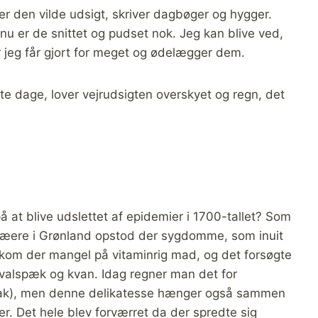
der den vilde udsigt, skriver dagbøger og hygger.
 nu er de snittet og pudset nok. Jeg kan blive ved,
r jeg får gjort for meget og ødelægger dem.
te dage, lover vejrudsigten overskyet og regn, det
å at blive udslettet af epidemier i 1700-tallet? Som
ropæere i Grønland opstod der sygdomme, som inuit
 kom der mangel på vitaminrig mad, og det forsøgte
hvalspæk og kvan. Idag regner man det for
ttak), men denne delikatesse hænger også sammen
er. Det hele blev forværret da der spredte sig