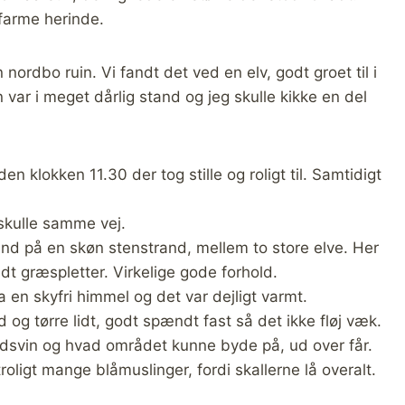
efarme herinde.
 nordbo ruin. Vi fandt det ved en elv, godt groet til i
var i meget dårlig stand og jeg skulle kikke en del
n klokken 11.30 der tog stille og roligt til. Samtidigt
 skulle samme vej.
land på en skøn stenstrand, mellem to store elve. Her
idt græspletter. Virkelige gode forhold.
a en skyfri himmel og det var dejligt varmt.
 og tørre lidt, godt spændt fast så det ikke fløj væk.
pindsvin og hvad området kunne byde på, ud over får.
ligt mange blåmuslinger, fordi skallerne lå overalt.