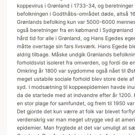
koppevirus i Grønland i 1733-34, og beretninger
befolkningen i Godthåbs-området døde, altså 1
Grønlands befolking kun var 5000-6000 menneske
også beretninger fra en købmand i Sydgrønland
hård tid for alle i Grønland, og Hans Egedes e
måtte overtage sin fars livsværk. Hans Egede bl
aldrig tilbage. Måske undgik Grønlands befolkning
forholdsvist isoleret fra omverden, og fordi de 
Omkring år 1800 var sygdomme også nået til Ø
meget ustabile sociale forhold blev store dele af
syd. I modsætning til koppeepidemien havde inui
da de startede med at indvandre efter år 1200. H
en stor plage for samfundet, og frem til 1950 var 
Det gjorde det kun værre at folk var blevet forflyt
verdenskrig var man meget utrygge ved at ameri
epidemier. Man frygtede at det var umuligt at s