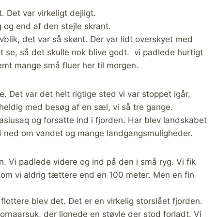
et var virkeligt dejligt.
 og end af den stejle skrant.
blik, det var så skønt. Der var lidt overskyet med
 se, så det skulle nok blive godt. vi padlede hurtigt
remt mange små fluer her til morgen.
 Det var det helt rigtige sted vi var stoppet igår,
 heldig med besøg af en sæl, vi så tre gange.
Tasiusaq og forsatte ind i fjorden. Har blev landskabet
and ned om vandet og mange landgangsmuligheder.
n. Vi padlede videre og ind på den i små ryg. Vi fik
g kom vi aldrig tættere end en 100 meter. Men en fin
ottere blev det. Det er en virkelig storslået fjorden.
naarsuk, der lignede en støvle der stod forladt. Vi