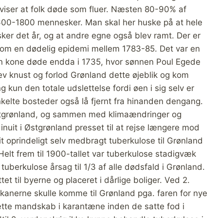
 viser at folk døde som fluer. Næsten 80-90% af
600-1800 mennesker. Man skal her huske på at hele
r det år, og at andre egne også blev ramt. Der er
 om en dødelig epidemi mellem 1783-85. Det var en
gen kone døde endda i 1735, hvor sønnen Poul Egede
ev knust og forlod Grønland dette øjeblik og kom
 kun den totale udslettelse fordi øen i sig selv er
enkelte bosteder også lå fjernt fra hinanden dengang.
stgrønland, og sammen med klimaændringer og
 inuit i Østgrønland presset til at rejse længere mod
t oprindeligt selv medbragt tuberkulose til Grønland
elt frem til 1900-tallet var tuberkulose stadigvæk
tuberkulose årsag til 1/3 af alle dødsfald i Grønland.
tet til byerne og placeret i dårlige boliger. Ved 2.
kanerne skulle komme til Grønland pga. faren for nye
ætte mandskab i karantæne inden de satte fod i