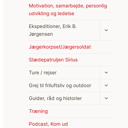
Motivation, samarbejde, personlig
udvikling og ledelse
Skift
Ekspeditioner, Erik B.
undermen
Jørgensen
Jægerkorpset/Jægersoldat
Slædepatruljen Sirius
Skift
Ture / rejser
undermen
Skift
Grej til friluftsliv og outdoor
undermen
Skift
Guider, råd og historier
undermen
Træning
Podcast, Kom ud