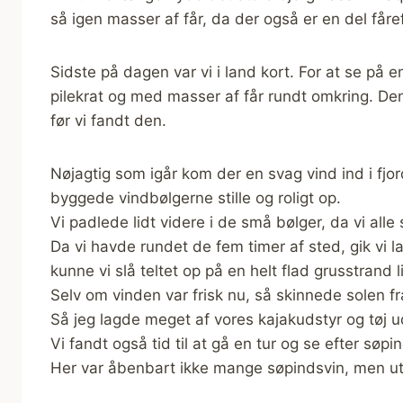
så igen masser af får, da der også er en del får
Sidste på dagen var vi i land kort. For at se på en
pilekrat og med masser af får rundt omkring. Den 
før vi fandt den.
Nøjagtig som igår kom der en svag vind ind i fjorde
byggede vindbølgerne stille og roligt op.
Vi padlede lidt videre i de små bølger, da vi alle
Da vi havde rundet de fem timer af sted, gik vi 
kunne vi slå teltet op på en helt flad grusstrand l
Selv om vinden var frisk nu, så skinnede solen fr
Så jeg lagde meget af vores kajakudstyr og tøj ud
Vi fandt også tid til at gå en tur og se efter sø
Her var åbenbart ikke mange søpindsvin, men utro