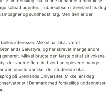
ndtil 2. verdenskrig ikke kunne behandle tuberkulose i
ge solbad udenfor. Tuberkulosen i Grønland fik dog
e kampagner og sundhedstiltag. Men den er der
fælles interesser. Mikkel har bl.a. været
af Grønlands Selvstyre, og har skrevet mange andre
g generelt. Mikkel brugte den første del af sit voksne
entyr der varede flere år, hvor han oplevede mange
er den eneste dansker der studerede bl.a.
 sprog på Grønlands Universitet. Mikkel er i dag
onservatoriet i Danmark med forskellige uddannelser,
ng.