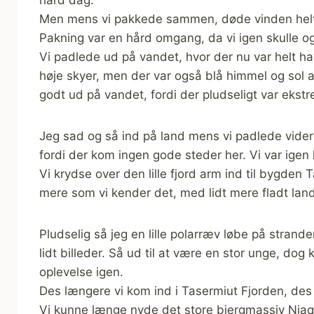
Men mens vi pakkede sammen, døde vinden helt. D
Pakning var en hård omgang, da vi igen skulle og
Vi padlede ud på vandet, hvor der nu var helt hav
høje skyer, men der var også blå himmel og sol at
godt ud på vandet, fordi der pludseligt var ekst
Jeg sad og så ind på land mens vi padlede videre.
fordi der kom ingen gode steder her. Vi var igen
Vi krydse over den lille fjord arm ind til bygden 
mere som vi kender det, med lidt mere fladt l
Pludselig så jeg en lille polarræv løbe på strande
lidt billeder. Så ud til at være en stor unge, do
oplevelse igen.
Des længere vi kom ind i Tasermiut Fjorden, des fl
Vi kunne længe nyde det store bjergmassiv Niaqor