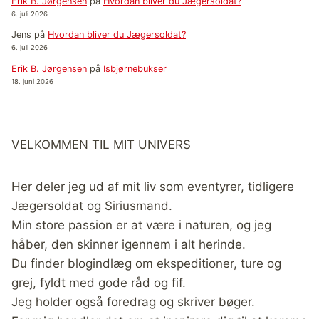
Erik B. Jørgensen
på
Hvordan bliver du Jægersoldat?
6. juli 2026
Jens
på
Hvordan bliver du Jægersoldat?
6. juli 2026
Erik B. Jørgensen
på
Isbjørnebukser
18. juni 2026
VELKOMMEN TIL MIT UNIVERS
Her deler jeg ud af mit liv som eventyrer, tidligere
Jægersoldat og Siriusmand.
Min store passion er at være i naturen, og jeg
håber, den skinner igennem i alt herinde.
Du finder blogindlæg om ekspeditioner, ture og
grej, fyldt med gode råd og fif.
Jeg holder også foredrag og skriver bøger.