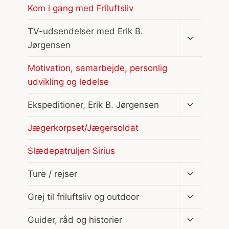
Kom i gang med Friluftsliv
Skift
TV-udsendelser med Erik B.
undermen
Jørgensen
Motivation, samarbejde, personlig
udvikling og ledelse
Skift
Ekspeditioner, Erik B. Jørgensen
undermen
Jægerkorpset/Jægersoldat
Slædepatruljen Sirius
Skift
Ture / rejser
undermen
Skift
Grej til friluftsliv og outdoor
undermen
Skift
Guider, råd og historier
undermen