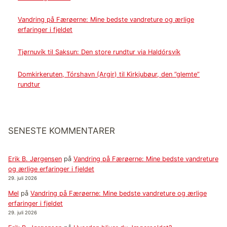
Vandring på Færøerne: Mine bedste vandreture og ærlige
erfaringer i fjeldet
Tjørnuvík til Saksun: Den store rundtur via Haldórsvík
Domkirkeruten, Tórshavn (Argir) til Kirkjubøur, den ”glemte”
rundtur
SENESTE KOMMENTARER
Erik B. Jørgensen
på
Vandring på Færøerne: Mine bedste vandreture
og ærlige erfaringer i fjeldet
29. juli 2026
Mel
på
Vandring på Færøerne: Mine bedste vandreture og ærlige
erfaringer i fjeldet
29. juli 2026