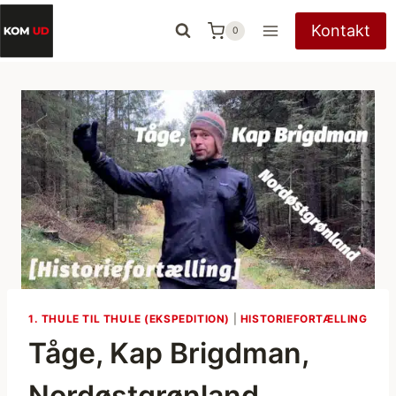
Fortsæt
Kontakt
0
til
indhold
1. THULE TIL THULE (EKSPEDITION)
|
HISTORIEFORTÆLLING
Tåge, Kap Brigdman,
Nordøstgrønland