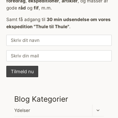
foredrag
,
ekspeditioner
,
artikler
, og masser af
gode
råd
og
fif
, m.m.
Samt få adgang til
30 min udsendelse om vores
ekspedition "Thule til Thule"
.
Blog Kategorier
Skift
Ydelser
undermen