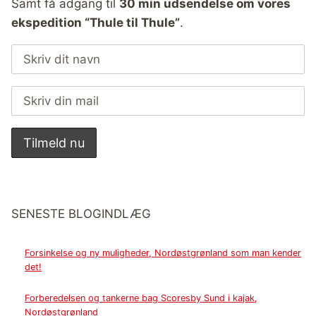
Samt få adgang til
30 min udsendelse om vores
ekspedition “Thule til Thule”
.
SENESTE BLOGINDLÆG
Forsinkelse og ny muligheder, Nordøstgrønland som man kender
det!
Forberedelsen og tankerne bag Scoresby Sund i kajak,
Nordøstgrønland