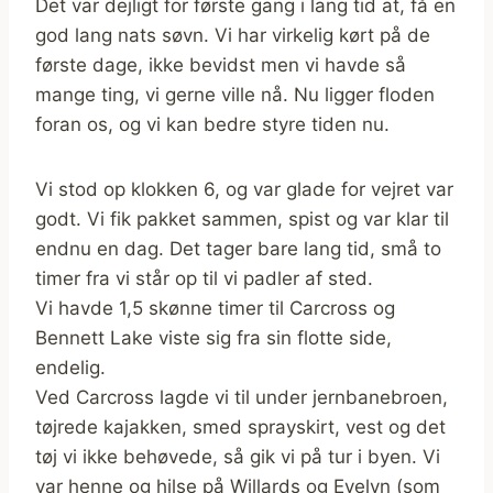
Det var dejligt for første gang i lang tid at, få en
god lang nats søvn. Vi har virkelig kørt på de
første dage, ikke bevidst men vi havde så
mange ting, vi gerne ville nå. Nu ligger floden
foran os, og vi kan bedre styre tiden nu.
Vi stod op klokken 6, og var glade for vejret var
godt. Vi fik pakket sammen, spist og var klar til
endnu en dag. Det tager bare lang tid, små to
timer fra vi står op til vi padler af sted.
Vi havde 1,5 skønne timer til Carcross og
Bennett Lake viste sig fra sin flotte side,
endelig.
Ved Carcross lagde vi til under jernbanebroen,
tøjrede kajakken, smed sprayskirt, vest og det
tøj vi ikke behøvede, så gik vi på tur i byen. Vi
var henne og hilse på Willards og Evelyn (som