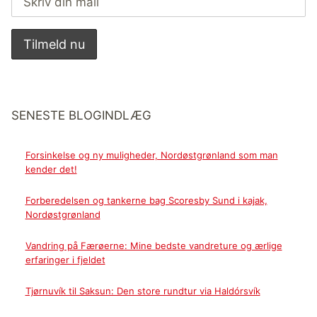
SENESTE BLOGINDLÆG
Forsinkelse og ny muligheder, Nordøstgrønland som man
kender det!
Forberedelsen og tankerne bag Scoresby Sund i kajak,
Nordøstgrønland
Vandring på Færøerne: Mine bedste vandreture og ærlige
erfaringer i fjeldet
Tjørnuvík til Saksun: Den store rundtur via Haldórsvík