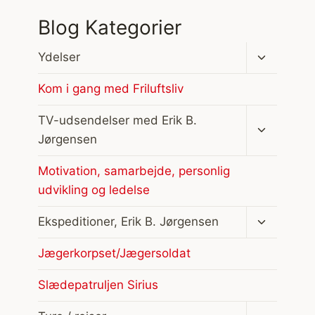
Blog Kategorier
Skift
Ydelser
undermen
Kom i gang med Friluftsliv
Skift
TV-udsendelser med Erik B.
undermen
Jørgensen
Motivation, samarbejde, personlig
udvikling og ledelse
Skift
Ekspeditioner, Erik B. Jørgensen
undermen
Jægerkorpset/Jægersoldat
Slædepatruljen Sirius
Skift