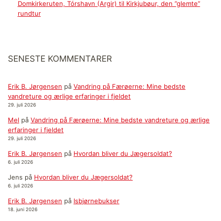
Domkirkeruten, Tórshavn (Argir) til Kirkjubøur, den ”glemte”
rundtur
SENESTE KOMMENTARER
Erik B. Jørgensen
på
Vandring på Færøerne: Mine bedste
vandreture og ærlige erfaringer i fjeldet
29. juli 2026
Mel
på
Vandring på Færøerne: Mine bedste vandreture og ærlige
erfaringer i fjeldet
29. juli 2026
Erik B. Jørgensen
på
Hvordan bliver du Jægersoldat?
6. juli 2026
Jens
på
Hvordan bliver du Jægersoldat?
6. juli 2026
Erik B. Jørgensen
på
Isbjørnebukser
18. juni 2026