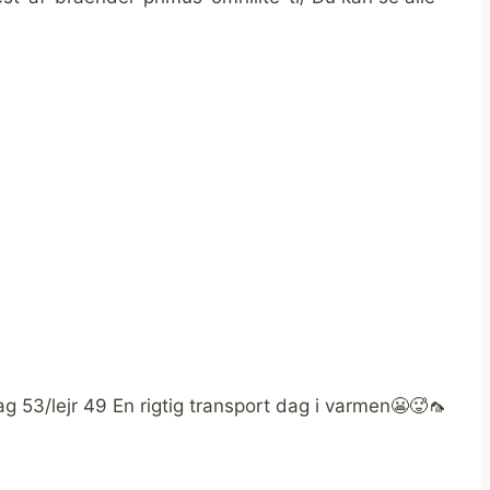
53/lejr 49 En rigtig transport dag i varmen😬🥵🦟