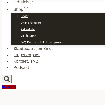
Udtalelser
Shop
Bøger
Online foredrag
Pakkelister
Vilkår, Shop
FAQ, Kom ud – Erik B. Jørgensen
Slædepatruljen Sirius
Jægerkorpset
Korpset, TV2
Podcast
Kontakt