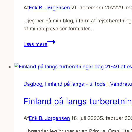
Af
Erik B. Jørgensen
21. december 2022
29. m
…jeg her på min blog, i form af rejseberetninge
af mine oplevelser formidler…
Friluftsliv/outdoor
Læs mere
foredrag
Dagbog, Finland på langs - til fods
|
Vandretu
Finland på langs turberetni
Af
Erik B. Jørgensen
18. juli 2023
5. februar 2
…brænder jeg bruger er en Primus, OmniLite