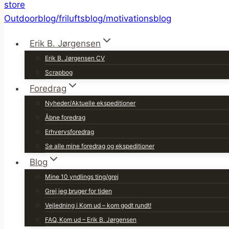
Erik B. Jørgensen
Erik B. Jørgensen CV
Scrapbog
Foredrag
Nyheder/Aktuelle ekspeditioner
Åbne foredrag
Erhvervsforedrag
Se alle mine foredrag og ekspeditioner
Blog
Mine 10 yndlings ting/grej
Grej jeg bruger for tiden
Vejledning i Kom ud – kom godt rundt!
FAQ, Kom ud – Erik B. Jørgensen