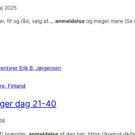
aj 2025
r, fif og råd, valg af…,
anmeldelse
og meget mere (Se m
re, Finland
nger dag 21-40
026
 Ti brænder,
anmeldelse
af den her: https://komud.dk/te