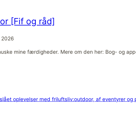
or [Fif og råd]
l 2026
g huske mine færdigheder. Mere om den her: Bog- og app