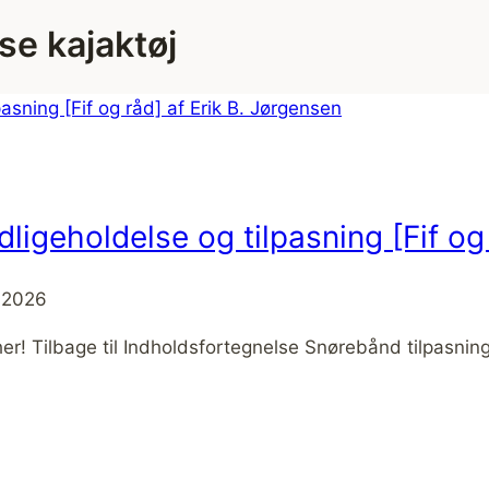
se kajaktøj
ligeholdelse og tilpasning [Fif og
r 2026
e her! Tilbage til Indholdsfortegnelse Snørebånd tilpasni