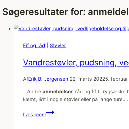
Søgeresultater for:
anmeldel
Fif og råd
|
Støvler
Vandrestøvler, pudsning, ved
Af
Erik B. Jørgensen
22. marts 2022
5. februa
…Andre
anmeldelse
r, råd og fif til rygsækk
klemt, lidt i nogle støvler eller på lange ture….
Vandrestøvler,
Læs mere
pudsning,
vedligeholdelse