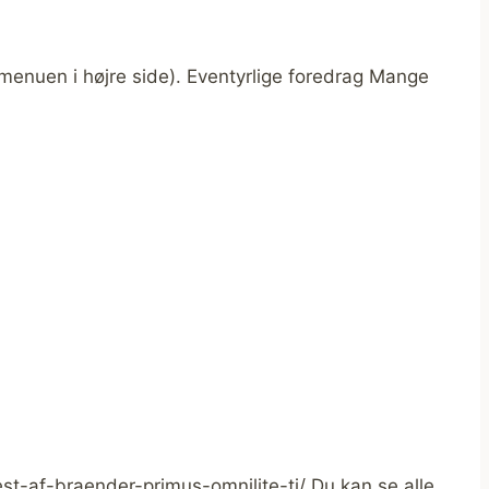
enuen i højre side). Eventyrlige foredrag Mange
st-af-braender-primus-omnilite-ti/ Du kan se alle