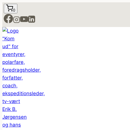
Fortsæt
0
til
indhold