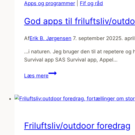
Nordsjællandsruten
Apps og programmer
|
Fif og råd
[Mikroeventyr]
God apps til friluftsliv/outdo
Af
Erik B. Jørgensen
7. september 2022
5. apri
…i naturen. Jeg bruger den til at repetere o
Survival app SAS Survival app, Appel…
God
Læs mere
apps
til
friluftsliv/outdoor
[Fif
og
råd]
Friluftsliv/outdoor foredrag