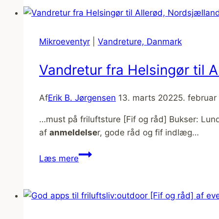
og
tilpasning
[Fif
Mikroeventyr
|
Vandreture, Danmark
og
råd]
Vandretur fra Helsingør til 
Af
Erik B. Jørgensen
13. marts 2022
5. februar
…must på friluftsture [Fif og råd] Bukser: L
af
anmeldelse
r, gode råd og fif indlæg…
Vandretur
Læs mere
fra
Helsingør
til
Allerød,