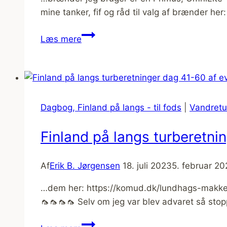
mine tanker, fif og råd til valg af brænder her
Finland
Læs mere
på
langs
turberetninger
dag
21-
Dagbog, Finland på langs - til fods
|
Vandretu
40
Finland på langs turberetni
Af
Erik B. Jørgensen
18. juli 2023
5. februar 2
…dem her: https://komud.dk/lundhags-makk
🦟🦟🦟🦟 Selv om jeg var blev advaret så st
Finland