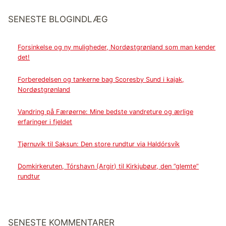
SENESTE BLOGINDLÆG
Forsinkelse og ny muligheder, Nordøstgrønland som man kender
det!
Forberedelsen og tankerne bag Scoresby Sund i kajak,
Nordøstgrønland
Vandring på Færøerne: Mine bedste vandreture og ærlige
erfaringer i fjeldet
Tjørnuvík til Saksun: Den store rundtur via Haldórsvík
Domkirkeruten, Tórshavn (Argir) til Kirkjubøur, den ”glemte”
rundtur
SENESTE KOMMENTARER