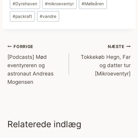
Indlæg-
#
Dyrehaven
#
mikroeventyr
#
Mølleåren
tags:
#
packraft
#
vandre
Indlægsnavigation
FORRIGE
NÆSTE
[Podcasts] Mød
Tokkekøb Hegn, Far
eventyreren og
og datter tur
astronaut Andreas
[Mikroeventyr]
Mogensen
Relaterede indlæg