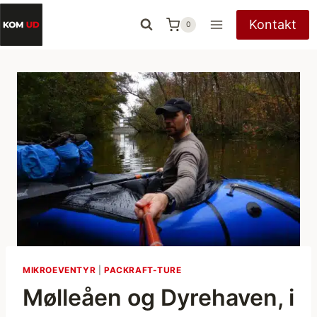
Fortsæt
Kontakt
0
til
indhold
MIKROEVENTYR
|
PACKRAFT-TURE
Mølleåen og Dyrehaven, i