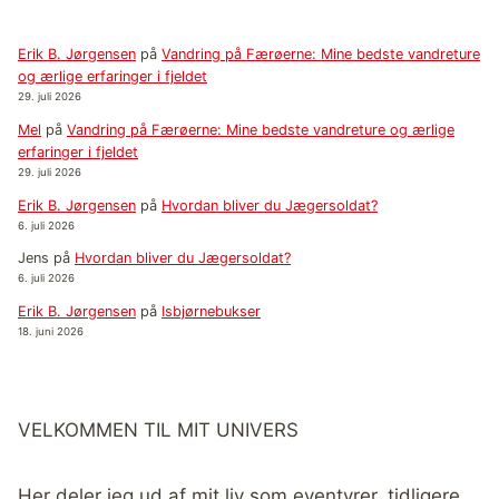
Erik B. Jørgensen
på
Vandring på Færøerne: Mine bedste vandreture
og ærlige erfaringer i fjeldet
29. juli 2026
Mel
på
Vandring på Færøerne: Mine bedste vandreture og ærlige
erfaringer i fjeldet
29. juli 2026
Erik B. Jørgensen
på
Hvordan bliver du Jægersoldat?
6. juli 2026
Jens
på
Hvordan bliver du Jægersoldat?
6. juli 2026
Erik B. Jørgensen
på
Isbjørnebukser
18. juni 2026
VELKOMMEN TIL MIT UNIVERS
Her deler jeg ud af mit liv som eventyrer, tidligere