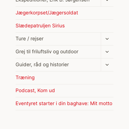
undermen
Jægerkorpset/Jægersoldat
Slædepatruljen Sirius
Skift
Ture / rejser
undermen
Skift
Grej til friluftsliv og outdoor
undermen
Skift
Guider, råd og historier
undermen
Træning
Podcast, Kom ud
Eventyret starter i din baghave: Mit motto