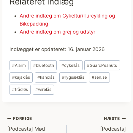
Relateret indlæg
Andre indlæg om Cykeltur/Turcykling og
Bikepacking
Andre indlæg om grej og udstyr
Indlægget er opdateret: 16. januar 2026
Indlæg-
#
Alarm
#
bluetooth
#
cykellås
#
GuardPeanuts
tags:
#
kajaklås
#
kanolås
#
rygsæklås
#
sen.se
#
trådløs
#
wirelås
Indlægsnavigation
FORRIGE
NÆSTE
[Podcasts] Mød
[Podcasts]