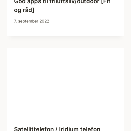
God apps til friluftsliv/outdoor [Fif
og råd]
7. september 2022
Satellittelefon / Iridium telefon