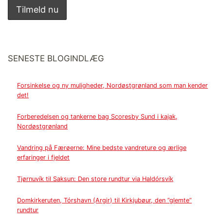
SENESTE BLOGINDLÆG
Forsinkelse og ny muligheder, Nordøstgrønland som man kender
det!
Forberedelsen og tankerne bag Scoresby Sund i kajak,
Nordøstgrønland
Vandring på Færøerne: Mine bedste vandreture og ærlige
erfaringer i fjeldet
Tjørnuvík til Saksun: Den store rundtur via Haldórsvík
Domkirkeruten, Tórshavn (Argir) til Kirkjubøur, den ”glemte”
rundtur