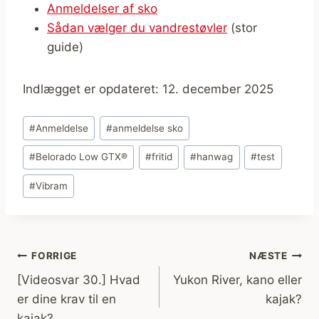
Anmeldelser af sko
Sådan vælger du vandrestøvler
(stor
guide)
Indlægget er opdateret: 12. december 2025
Indlæg-
#
Anmeldelse
#
anmeldelse sko
tags:
#
Belorado Low GTX®
#
fritid
#
hanwag
#
test
#
Vibram
Indlægsnavigation
FORRIGE
NÆSTE
[Videosvar 30.] Hvad
Yukon River, kano eller
er dine krav til en
kajak?
kajak?