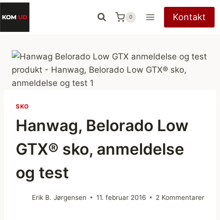
Fortsæt
Kontakt
0
til
indhold
SKO
Hanwag, Belorado Low
GTX® sko, anmeldelse
og test
Erik B. Jørgensen
11. februar 2016
2 Kommentarer