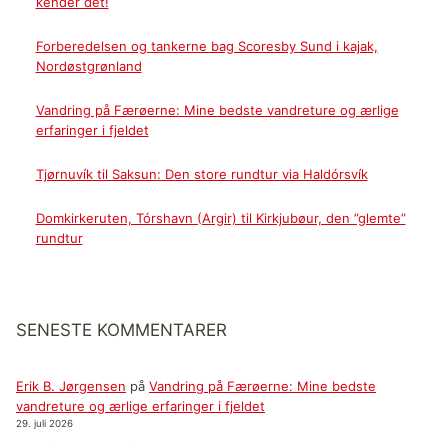
kender det!
Forberedelsen og tankerne bag Scoresby Sund i kajak,
Nordøstgrønland
Vandring på Færøerne: Mine bedste vandreture og ærlige
erfaringer i fjeldet
Tjørnuvík til Saksun: Den store rundtur via Haldórsvík
Domkirkeruten, Tórshavn (Argir) til Kirkjubøur, den ”glemte”
rundtur
SENESTE KOMMENTARER
Erik B. Jørgensen
på
Vandring på Færøerne: Mine bedste
vandreture og ærlige erfaringer i fjeldet
29. juli 2026