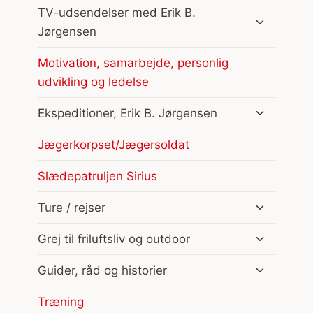
Skift
TV-udsendelser med Erik B.
undermen
Jørgensen
Motivation, samarbejde, personlig
udvikling og ledelse
Skift
Ekspeditioner, Erik B. Jørgensen
undermen
Jægerkorpset/Jægersoldat
Slædepatruljen Sirius
Skift
Ture / rejser
undermen
Skift
Grej til friluftsliv og outdoor
undermen
Skift
Guider, råd og historier
undermen
Træning