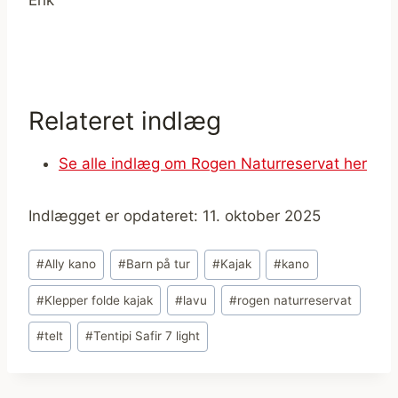
Relateret indlæg
Se alle indlæg om Rogen Naturreservat her
Indlægget er opdateret: 11. oktober 2025
Indlæg-
#
Ally kano
#
Barn på tur
#
Kajak
#
kano
tags:
#
Klepper folde kajak
#
lavu
#
rogen naturreservat
#
telt
#
Tentipi Safir 7 light