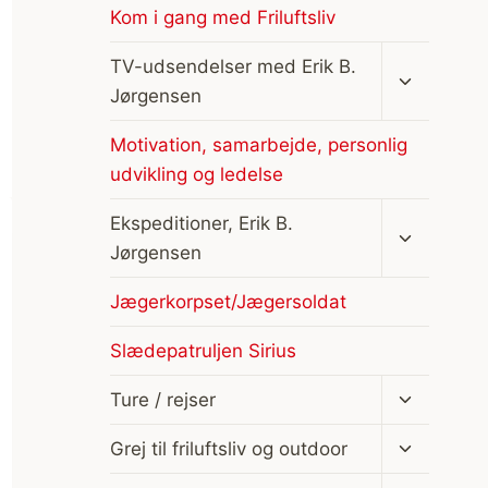
Kom i gang med Friluftsliv
Skift
TV-udsendelser med Erik B.
undermen
Jørgensen
Motivation, samarbejde, personlig
udvikling og ledelse
Skift
Ekspeditioner, Erik B.
undermen
Jørgensen
Jægerkorpset/Jægersoldat
Slædepatruljen Sirius
Skift
Ture / rejser
undermen
Skift
Grej til friluftsliv og outdoor
undermen