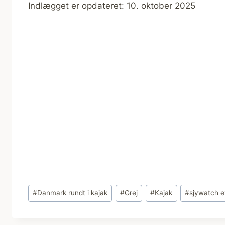
Indlægget er opdateret: 10. oktober 2025
Indlæg-
#
Danmark rundt i kajak
#
Grej
#
Kajak
#
sjywatch e
tags: