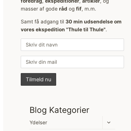
foredrag
,
ekspeditioner
,
artikler
, og
masser af gode
råd
og
fif
, m.m.
Samt få adgang til
30 min udsendelse om
vores ekspedition "Thule til Thule"
.
Blog Kategorier
Skift
Ydelser
undermen