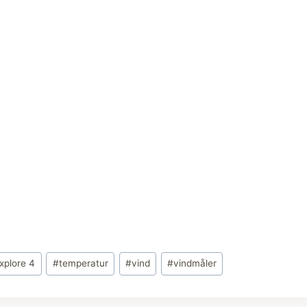
xplore 4
#
temperatur
#
vind
#
vindmåler