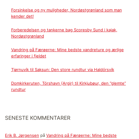
Forsinkelse og ny muligheder, Nordøstgrønland som man
kender det!
Forberedelsen og tankerne bag Scoresby Sund i kajak,
Nordøstgrønland
Vandring på Færøerne: Mine bedste vandreture og ærlige
erfaringer i fjeldet
Tjørnuvík til Saksun: Den store rundtur via Haldórsvík
Domkirkeruten, Tórshavn (Argir) til Kirkjubøur, den ”glemte”
rundtur
SENESTE KOMMENTARER
Erik B. Jørgensen
på
Vandring på Færøerne: Mine bedste