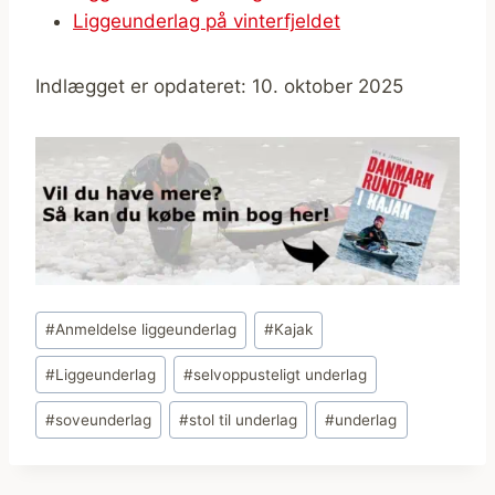
Liggeunderlag på vinterfjeldet
Indlægget er opdateret: 10. oktober 2025
Indlæg-
#
Anmeldelse liggeunderlag
#
Kajak
tags:
#
Liggeunderlag
#
selvoppusteligt underlag
#
soveunderlag
#
stol til underlag
#
underlag