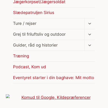
Jægerkorpset/Jægersoldat
Slædepatruljen Sirius
Skift
Ture / rejser
undermen
Skift
Grej til friluftsliv og outdoor
undermen
Skift
Guider, råd og historier
undermen
Træning
Podcast, Kom ud
Eventyret starter i din baghave: Mit motto