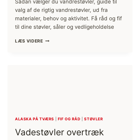
Sådan vælger du vandrestøvler, guide til
valg af de rigtig vandrestøvler, ud fra
materialer, behov og aktivitet. Få råd og fif
til dine støvler, såler og vedligeholdelse
VANDRESTØVLER:
LÆS VIDERE
SÅDAN
VÆLGER
DU
RIGTIGE
[FIF
OG
RÅD]
[VALG
AF]
ALASKA PÅ TVÆRS
|
FIF OG RÅD
|
STØVLER
Vadestøvler overtræk