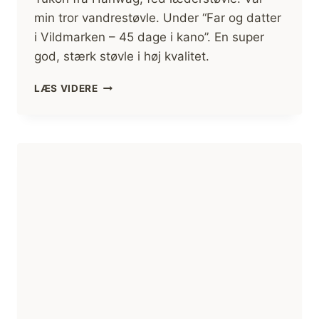
min tror vandrestøvle. Under “Far og datter
i Vildmarken – 45 dage i kano”. En super
god, stærk støvle i høj kvalitet.
YUKON
LÆS VIDERE
FRA
HANWAG,
FED
LÆDERSTØVLE,
ANMELDELSE
STØVLE