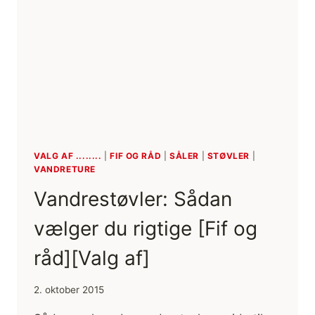
I
ET
LAG
VALG AF ........
|
FIF OG RÅD
|
SÅLER
|
STØVLER
|
VANDRETURE
Vandrestøvler: Sådan
vælger du rigtige [Fif og
råd][Valg af]
2. oktober 2015