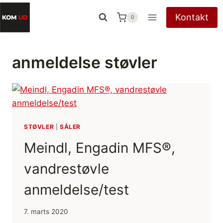
Fortsæt
Kontakt
0
til
indhold
anmeldelse støvler
STØVLER
|
SÅLER
Meindl, Engadin MFS®,
vandrestøvle
anmeldelse/test
7. marts 2020