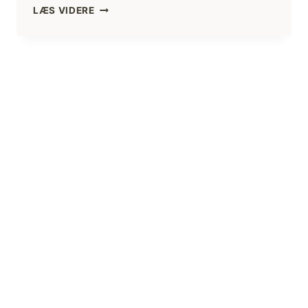
VALG
LÆS VIDERE
AF
VANDRESTØVLER
(ANMELDELSE
AF
MEINDL
STØVLER,
M.V.)