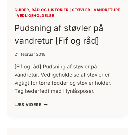
GUIDER, RÅD OG HISTORIER
|
STØVLER
|
VANDRETURE
|
VEDLIGEHOLDELSE
Pudsning af støvler på
vandretur [Fif og råd]
21. februar 2018
[Fif og råd] Pudsning af støvler på
vandretur. Vedligeholdelse af støvler er
vigtigt for tørre fødder og støvler holder.
Tag læderfedt med i lynlåsposer.
PUDSNING
LÆS VIDERE
AF
STØVLER
PÅ
VANDRETUR
[FIF