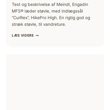
Test og beskrivelse af Meindl, Engadin
MFS® læder støvle, med indlægssål
”CurRex”, HikePro High. En rigtig god og
stræk støvle, til vandreture.
MEINDL,
LÆS VIDERE
ENGADIN
MFS®,
VANDRESTØVLE
ANMELDELSE/TEST