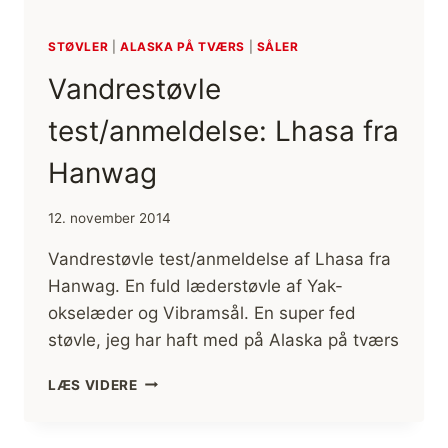
STØVLER
|
ALASKA PÅ TVÆRS
|
SÅLER
Vandrestøvle
test/anmeldelse: Lhasa fra
Hanwag
12. november 2014
Vandrestøvle test/anmeldelse af Lhasa fra
Hanwag. En fuld læderstøvle af Yak-
okselæder og Vibramsål. En super fed
støvle, jeg har haft med på Alaska på tværs
VANDRESTØVLE
LÆS VIDERE
TEST/ANMELDELSE:
LHASA
FRA