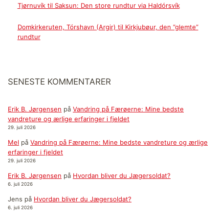
Tjørnuvík til Saksun: Den store rundtur via Haldórsvík
Domkirkeruten, Tórshavn (Argir) til Kirkjubøur, den ”glemte”
rundtur
SENESTE KOMMENTARER
Erik B. Jørgensen
på
Vandring på Færøerne: Mine bedste
vandreture og ærlige erfaringer i fjeldet
29. juli 2026
Mel
på
Vandring på Færøerne: Mine bedste vandreture og ærlige
erfaringer i fjeldet
29. juli 2026
Erik B. Jørgensen
på
Hvordan bliver du Jægersoldat?
6. juli 2026
Jens
på
Hvordan bliver du Jægersoldat?
6. juli 2026