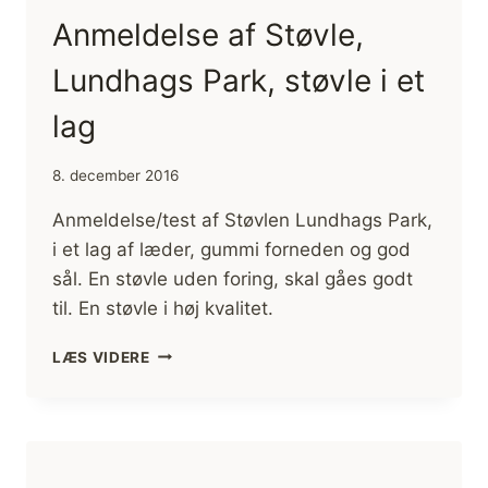
Anmeldelse af Støvle,
Lundhags Park, støvle i et
lag
8. december 2016
Anmeldelse/test af Støvlen Lundhags Park,
i et lag af læder, gummi forneden og god
sål. En støvle uden foring, skal gåes godt
til. En støvle i høj kvalitet.
ANMELDELSE
LÆS VIDERE
AF
STØVLE,
LUNDHAGS
PARK,
STØVLE