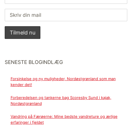
SENESTE BLOGINDLÆG
Forsinkelse og ny muligheder, Nordøstgrønland som man
kender det!
Forberedelsen og tankerne bag Scoresby Sund i kajak,
Nordøstgrønland
Vandring på Færøerne: Mine bedste vandreture og ærlige
erfaringer i fjeldet