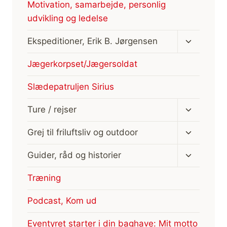
Motivation, samarbejde, personlig
udvikling og ledelse
Skift
Ekspeditioner, Erik B. Jørgensen
undermen
Jægerkorpset/Jægersoldat
Slædepatruljen Sirius
Skift
Ture / rejser
undermen
Skift
Grej til friluftsliv og outdoor
undermen
Skift
Guider, råd og historier
undermen
Træning
Podcast, Kom ud
Eventyret starter i din baghave: Mit motto