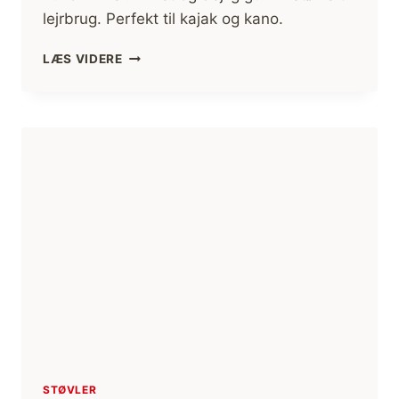
lejrbrug. Perfekt til kajak og kano.
ANMELDELSE
LÆS VIDERE
GUMMISTØVLER,
KADETT,
FRA
VIKING
STØVLER