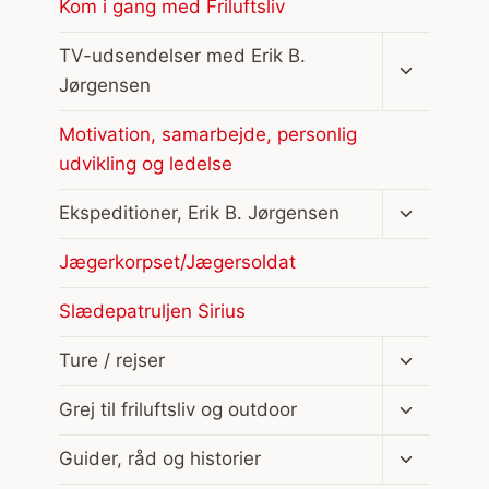
Kom i gang med Friluftsliv
Skift
TV-udsendelser med Erik B.
undermen
Jørgensen
Motivation, samarbejde, personlig
udvikling og ledelse
Skift
Ekspeditioner, Erik B. Jørgensen
undermen
Jægerkorpset/Jægersoldat
Slædepatruljen Sirius
Skift
Ture / rejser
undermen
Skift
Grej til friluftsliv og outdoor
undermen
Skift
Guider, råd og historier
undermen