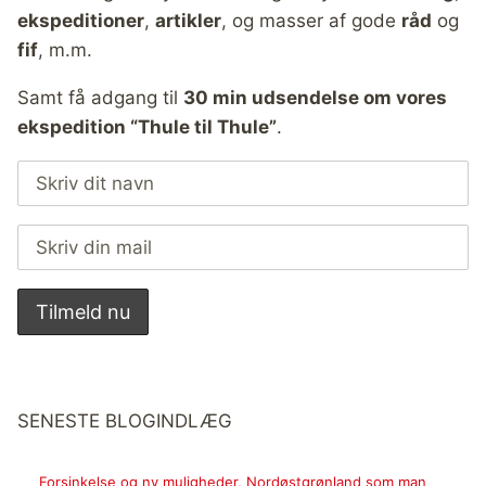
ekspeditioner
,
artikler
, og masser af gode
råd
og
fif
, m.m.
Samt få adgang til
30 min udsendelse om vores
ekspedition “Thule til Thule”
.
SENESTE BLOGINDLÆG
Forsinkelse og ny muligheder, Nordøstgrønland som man