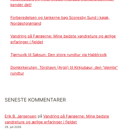
kender det!
Forberedelsen og tankerne bag Scoresby Sund i kajak,
Nordøstgrønland
Vandring på Færøerne: Mine bedste vandreture og ærlige
erfaringer i fjeldet
Tjørnuvík til Saksun: Den store rundtur via Haldórsvík
Domkirkeruten, Tórshavn (Argir) til Kirkjubøur, den ”glemte”
rundtur
SENESTE KOMMENTARER
Erik B. Jørgensen
på
Vandring på Færøerne: Mine bedste
vandreture og ærlige erfaringer i fjeldet
29. juli 2026