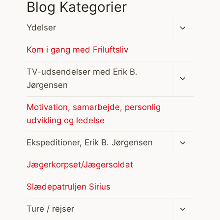
Blog Kategorier
Skift
Ydelser
undermen
Kom i gang med Friluftsliv
Skift
TV-udsendelser med Erik B.
undermen
Jørgensen
Motivation, samarbejde, personlig
udvikling og ledelse
Skift
Ekspeditioner, Erik B. Jørgensen
undermen
Jægerkorpset/Jægersoldat
Slædepatruljen Sirius
Skift
Ture / rejser
undermen