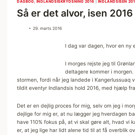
DAGBOG, INDLANDSISKRYDSNING 2016
|
INDLANDSISEN 20
Så er det alvor, isen 2016
29. marts 2016
I dag var dagen, hvor en ny e
I morges rejste jeg til Grønla
deltagere kommer i morgen. T
stormen, fordi når jeg landede i Kangerlussuaq v
tildit eventyr Indlandsis hold 2016, med hjælp f
Det er en dejlig proces for mig, selv om jeg i mor
dejlige for mig er, at nu lægger jeg hverdagen b
have 110% fokus på, at vi skal gøre alt, hvad vi 
er, at jeg lige har lidt alene tid til at få overbli