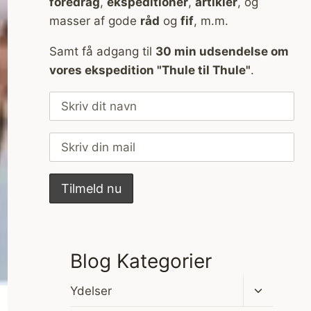
foredrag
,
ekspeditioner
,
artikler
, og
masser af gode
råd
og
fif
, m.m.
Samt få adgang til
30 min udsendelse om
vores ekspedition "Thule til Thule"
.
Blog Kategorier
Skift
Ydelser
undermen