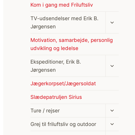
Kom i gang med Friluftsliv
Skift
TV-udsendelser med Erik B.
undermen
Jørgensen
Motivation, samarbejde, personlig
udvikling og ledelse
Skift
Ekspeditioner, Erik B.
undermen
Jørgensen
Jægerkorpset/Jægersoldat
Slædepatruljen Sirius
Skift
Ture / rejser
undermen
Skift
Grej til friluftsliv og outdoor
undermen