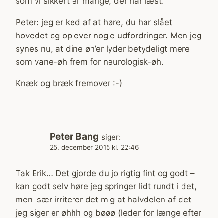
som vi sikkert er mange, der har læst.
Peter: jeg er ked af at høre, du har slået
hovedet og oplever nogle udfordringer. Men jeg
synes nu, at dine øh’er lyder betydeligt mere
som vane-øh frem for neurologisk-øh.
Knæk og bræk fremover :-)
Peter Bang
siger:
25. december 2015 kl. 22:46
Tak Erik… Det gjorde du jo rigtig fint og godt –
kan godt selv høre jeg springer lidt rundt i det,
men især irriterer det mig at halvdelen af det
jeg siger er øhhh og bøøø (leder for længe efter