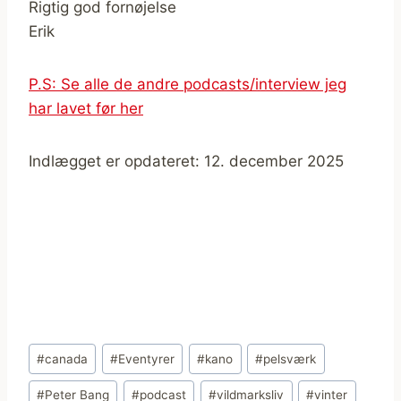
Rigtig god fornøjelse
Erik
P.S: Se alle de andre podcasts/interview jeg
har lavet før her
Indlægget er opdateret: 12. december 2025
Indlæg-
#
canada
#
Eventyrer
#
kano
#
pelsværk
tags:
#
Peter Bang
#
podcast
#
vildmarksliv
#
vinter