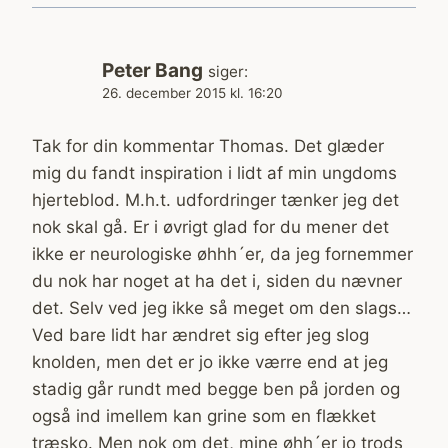
Peter Bang
siger:
26. december 2015 kl. 16:20
Tak for din kommentar Thomas. Det glæder
mig du fandt inspiration i lidt af min ungdoms
hjerteblod. M.h.t. udfordringer tænker jeg det
nok skal gå. Er i øvrigt glad for du mener det
ikke er neurologiske øhhh´er, da jeg fornemmer
du nok har noget at ha det i, siden du nævner
det. Selv ved jeg ikke så meget om den slags…
Ved bare lidt har ændret sig efter jeg slog
knolden, men det er jo ikke værre end at jeg
stadig går rundt med begge ben på jorden og
også ind imellem kan grine som en flækket
træsko. Men nok om det, mine øhh´er jo trods