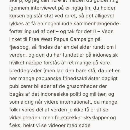
skarp, og jeg kan høre at måden du guider mig
igennem interviewet på er rigtig fin, du holder
kursen og står støt ved roret, så det alligevel
lykkes at få en nogenlunde sammenhængende
fortælling ud af det – og tak for det  – Vedr.
linket til Free West Papua Campaign på
fjæsbog, så findes der en del sider rundt om i
verden, og den du har fundet er på indonesisk
hvilket næppe forstås af ret mange på vore
breddegrader (men lad den bare stå, da det er
her mange papuanske frihedsaktivister dagligt
publicerer billeder af de grusomheder der
begås af det indonesiske politi og militær, og
som aldrig når videre internationalt, da mange
folk i vores del af verden jo ikke tåler at se
virkeligheden, men foretrækker skyklapper og
f.eks. helst vi se videoer med søde