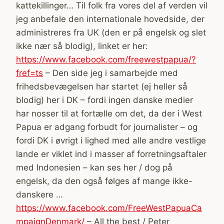
kattekillinger… Til folk fra vores del af verden vil
jeg anbefale den internationale hovedside, der
administreres fra UK (den er på engelsk og slet
ikke nær så blodig), linket er her:
https://www.facebook.com/freewestpapua/?
fref=ts
– Den side jeg i samarbejde med
frihedsbevægelsen har startet (ej heller så
blodig) her i DK – fordi ingen danske medier
har nosser til at fortælle om det, da der i West
Papua er adgang forbudt for journalister – og
fordi DK i øvrigt i lighed med alle andre vestlige
lande er viklet ind i masser af forretningsaftaler
med Indonesien – kan ses her / dog på
engelsk, da den også følges af mange ikke-
danskere …
https://www.facebook.com/FreeWestPapuaCa
mpaignDenmark/
– All the best / Peter