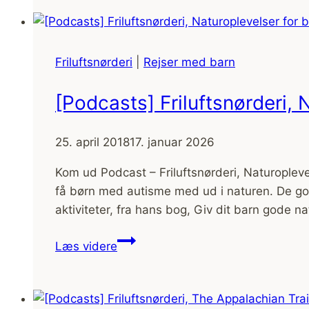
og
datter
i
Friluftsnørderi
|
Rejser med barn
Vildmarken,
45
[Podcasts] Friluftsnørderi
dage
i
25. april 2018
17. januar 2026
Danmark
Kom ud Podcast – Friluftsnørderi, Naturopl
få børn med autisme med ud i naturen. De gode
aktiviteter, fra hans bog, Giv dit barn gode n
[Podcasts]
Læs videre
Friluftsnørderi,
Naturoplevelser
for