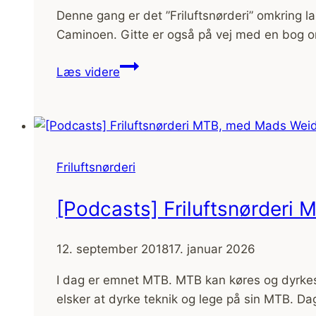
Denne gang er det ”Friluftsnørderi” omkring la
Caminoen. Gitte er også på vej med en bog o
[Podcasts]
Læs videre
Friluftsnørderi
Langdistance
vandring,
med
Gitte
Friluftsnørderi
Holtze
[Podcasts] Friluftsnørder
12. september 2018
17. januar 2026
I dag er emnet MTB. MTB kan køres og dyrkes 
elsker at dyrke teknik og lege på sin MTB.