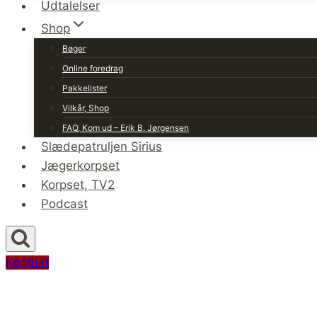
Udtalelser
Shop
Bøger
Online foredrag
Pakkelister
Vilkår, Shop
FAQ, Kom ud – Erik B. Jørgensen
Slædepatruljen Sirius
Jægerkorpset
Korpset, TV2
Podcast
Kontakt