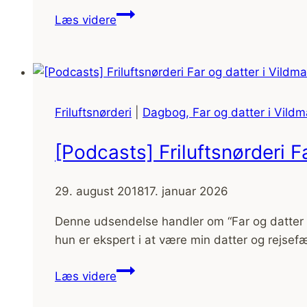
[Podcasts]
Læs videre
Friluftsnørderi
MTB,
med
Mads
Weidemann
Friluftsnørderi
|
Dagbog, Far og datter i Vild
[Podcasts] Friluftsnørderi 
29. august 2018
17. januar 2026
Denne udsendelse handler om “Far og datter i
hun er ekspert i at være min datter og rejsefæ
[Podcasts]
Læs videre
Friluftsnørderi
Far