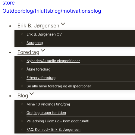
Erik B. Jørgensen
Erik B. Jørgensen CV
Scrapbog
Foredrag
Nyheder/Aktuelle ekspeditioner
Åbne foredrag
Erhvervsforedrag
Se alle mine foredrag og ekspeditioner
Blog
Mine 10 yndlings ting/grej
Grej jeg bruger for tiden
Vejledning i Kom ud – kom godt rundt!
FAQ, Kom ud – Erik B. Jørgensen