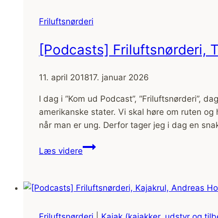
børn
med
Friluftsnørderi
autisme,
med
[Podcasts] Friluftsnørderi,
Thomas
Neumann
11. april 2018
17. januar 2026
I dag i ”Kom ud Podcast”, ”Friluftsnørderi”, d
amerikanske stater. Vi skal høre om ruten og
når man er ung. Derfor tager jeg i dag en sna
[Podcasts]
Læs videre
Friluftsnørderi,
The
Appalachian
Trail
med
Friluftsnørderi
|
Kajak (kajakker, udstyr og til