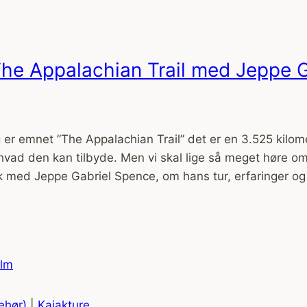
 The Appalachian Trail med Jeppe 
ag er emnet ”The Appalachian Trail” det er en 3.525 kilo
 hvad den kan tilbyde. Men vi skal lige så meget høre o
k med Jeppe Gabriel Spence, om hans tur, erfaringer og 
behør)
|
Kajakture