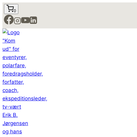
Fortsæt
0
til
indhold