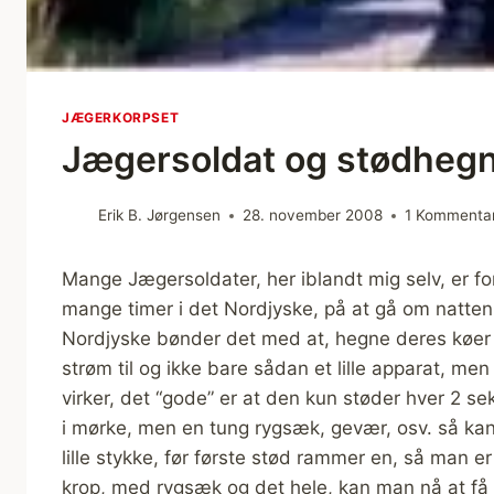
JÆGERKORPSET
Jægersoldat og stødheg
Erik B. Jørgensen
28. november 2008
1 Kommenta
Mange Jægersoldater, her iblandt mig selv, er f
mange timer i det Nordjyske, på at gå om natten
Nordjyske bønder det med at, hegne deres køer i
strøm til og ikke bare sådan et lille apparat, men
virker, det “gode” er at den kun støder hver 2 s
i mørke, men en tung rygsæk, gevær, osv. så kan
lille stykke, før første stød rammer en, så man er
krop, med rygsæk og det hele, kan man nå at få e