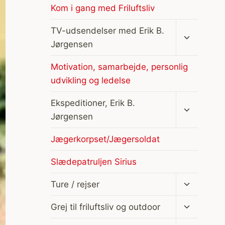
Kom i gang med Friluftsliv
Skift
TV-udsendelser med Erik B.
undermen
Jørgensen
Motivation, samarbejde, personlig
udvikling og ledelse
Skift
Ekspeditioner, Erik B.
undermen
Jørgensen
Jægerkorpset/Jægersoldat
Slædepatruljen Sirius
Skift
Ture / rejser
undermen
Skift
Grej til friluftsliv og outdoor
undermen