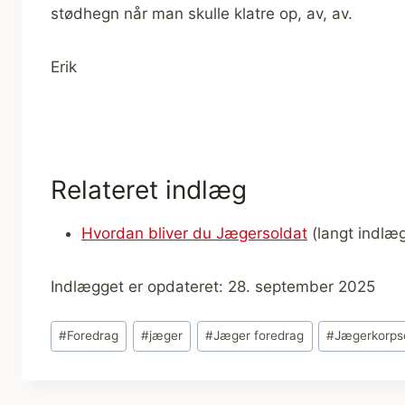
stødhegn når man skulle klatre op, av, av.
Erik
Relateret indlæg
Hvordan bliver du Jægersoldat
(langt indlæ
Indlægget er opdateret: 28. september 2025
Indlæg-
#
Foredrag
#
jæger
#
Jæger foredrag
#
Jægerkorps
tags: