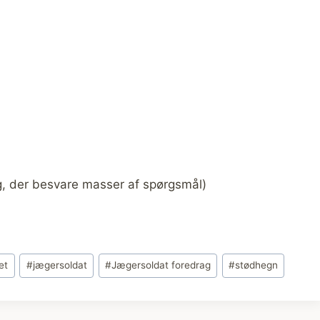
g, der besvare masser af spørgsmål)
et
#
jægersoldat
#
Jægersoldat foredrag
#
stødhegn