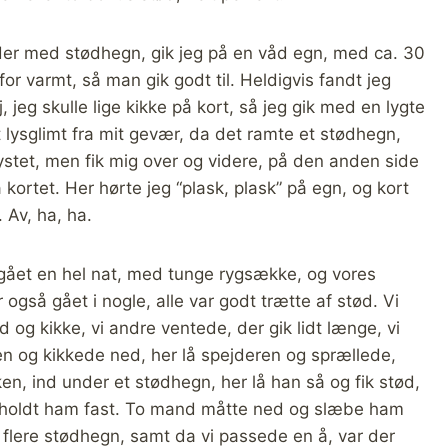
der med stødhegn, gik jeg på en våd egn, med ca. 30
or varmt, så man gik godt til. Heldigvis fandt jeg
jeg skulle lige kikke på kort, så jeg gik med en lygte
 lysglimt fra mit gevær, da det ramte et stødhegn,
ystet, men fik mig over og videre, på den anden side
på kortet. Her hørte jeg “plask, plask” på egn, og kort
 Av, ha, ha.
 gået en hel nat, med tunge rygsække, og vores
også gået i nogle, alle var godt trætte af stød. Vi
d og kikke, vi andre ventede, der gik lidt længe, vi
en og kikkede ned, her lå spejderen og sprællede,
n, ind under et stødhegn, her lå han så og fik stød,
holdt ham fast. To mand måtte ned og slæbe ham
 flere stødhegn, samt da vi passede en å, var der