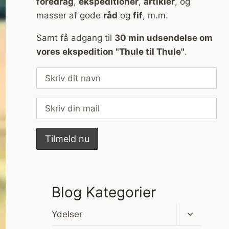
foredrag
,
ekspeditioner
,
artikler
, og
masser af gode
råd
og
fif
, m.m.
Samt få adgang til
30 min udsendelse om
vores ekspedition "Thule til Thule"
.
Blog Kategorier
Skift
Ydelser
undermen