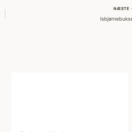
NÆSTE
Isbjørnebuks