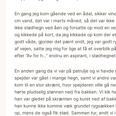
En gang jeg kom gående ved en ådal, sikker vin
cm vand, det var i marts måned, så det var ikke f
ikke stødhegn ved åen og forsatte op mod en vej, 
og kikkede på kort, da jeg kikkede op kom der et
godt våde, gjorder det pænt ondt, jeg var godt r
af vejen, satte jeg mig for lige at få et overblik 
efter “Av for h…” endnu en aspirant, i stødhegnet.
En anden gang da vi var på patrulje og vi havde
spejder var gået i mange hegn, samt vi andre var 
kom til en stor skrænt, hvor spejderen ville gå ne
hørte pludselig stønnen ned fra bakken. Vi kik h
han var gledet på skrænten og kuret ned af bakke
han kunne ikke komme væk grundet rygsækken 
op, mens de også fik stød. Sammen tur, endt vi i