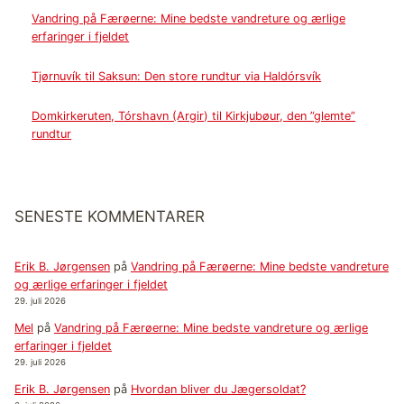
Vandring på Færøerne: Mine bedste vandreture og ærlige
erfaringer i fjeldet
Tjørnuvík til Saksun: Den store rundtur via Haldórsvík
Domkirkeruten, Tórshavn (Argir) til Kirkjubøur, den ”glemte”
rundtur
SENESTE KOMMENTARER
Erik B. Jørgensen
på
Vandring på Færøerne: Mine bedste vandreture
og ærlige erfaringer i fjeldet
29. juli 2026
Mel
på
Vandring på Færøerne: Mine bedste vandreture og ærlige
erfaringer i fjeldet
29. juli 2026
Erik B. Jørgensen
på
Hvordan bliver du Jægersoldat?