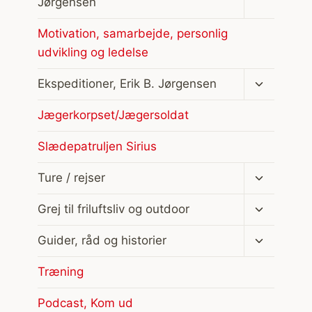
Jørgensen
Motivation, samarbejde, personlig
udvikling og ledelse
Skift
Ekspeditioner, Erik B. Jørgensen
undermen
Jægerkorpset/Jægersoldat
Slædepatruljen Sirius
Skift
Ture / rejser
undermen
Skift
Grej til friluftsliv og outdoor
undermen
Skift
Guider, råd og historier
undermen
Træning
Podcast, Kom ud