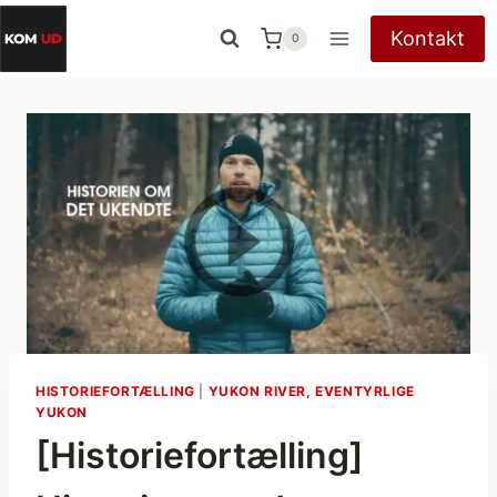
Fortsæt
Kontakt
0
til
indhold
HISTORIEFORTÆLLING
|
YUKON RIVER, EVENTYRLIGE
YUKON
[Historiefortælling]