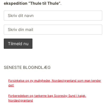
ekspedition “Thule til Thule”
.
SENESTE BLOGINDLÆG
Forsinkelse og ny muligheder, Nordøstgrønland som man kender
det!
Forberedelsen og tankerne bag Scoresby Sund i kajak,
Nordøstgrønland