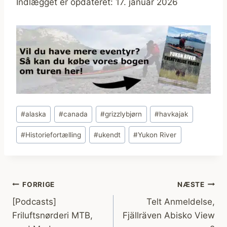
Indlægget er opdateret: 17. januar 2026
Indlæg-
#
alaska
#
canada
#
grizzlybjørn
#
havkajak
tags:
#
Historiefortælling
#
ukendt
#
Yukon River
Indlægsnavigation
FORRIGE
NÆSTE
[Podcasts]
Telt Anmeldelse,
Friluftsnørderi MTB,
Fjällräven Abisko View