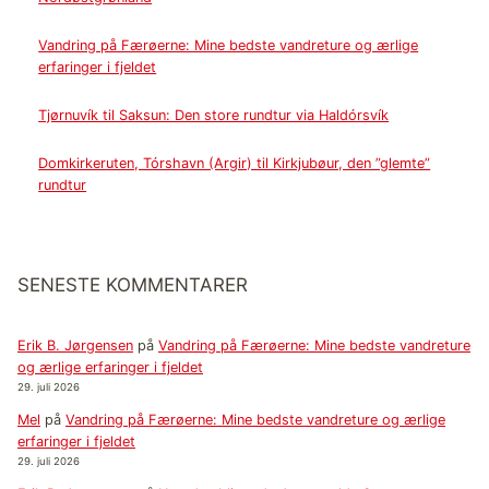
Vandring på Færøerne: Mine bedste vandreture og ærlige
erfaringer i fjeldet
Tjørnuvík til Saksun: Den store rundtur via Haldórsvík
Domkirkeruten, Tórshavn (Argir) til Kirkjubøur, den ”glemte”
rundtur
SENESTE KOMMENTARER
Erik B. Jørgensen
på
Vandring på Færøerne: Mine bedste vandreture
og ærlige erfaringer i fjeldet
29. juli 2026
Mel
på
Vandring på Færøerne: Mine bedste vandreture og ærlige
erfaringer i fjeldet
29. juli 2026