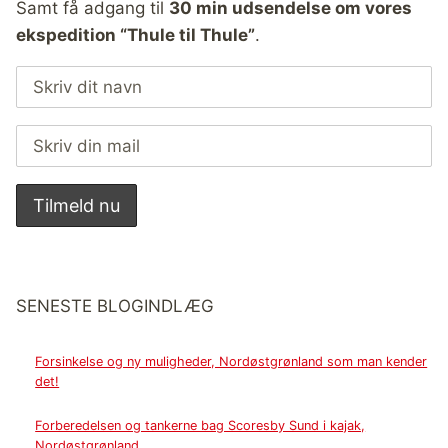
Samt få adgang til
30 min udsendelse om vores
ekspedition “Thule til Thule”
.
SENESTE BLOGINDLÆG
Forsinkelse og ny muligheder, Nordøstgrønland som man kender
det!
Forberedelsen og tankerne bag Scoresby Sund i kajak,
Nordøstgrønland