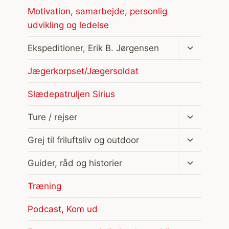
Motivation, samarbejde, personlig
udvikling og ledelse
Skift
Ekspeditioner, Erik B. Jørgensen
undermen
Jægerkorpset/Jægersoldat
Slædepatruljen Sirius
Skift
Ture / rejser
undermen
Skift
Grej til friluftsliv og outdoor
undermen
Skift
Guider, råd og historier
undermen
Træning
Podcast, Kom ud