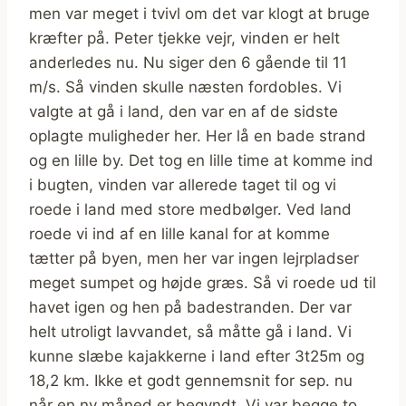
men var meget i tvivl om det var klogt at bruge
kræfter på. Peter tjekke vejr, vinden er helt
anderledes nu. Nu siger den 6 gående til 11
m/s. Så vinden skulle næsten fordobles. Vi
valgte at gå i land, den var en af de sidste
oplagte muligheder her. Her lå en bade strand
og en lille by. Det tog en lille time at komme ind
i bugten, vinden var allerede taget til og vi
roede i land med store medbølger. Ved land
roede vi ind af en lille kanal for at komme
tætter på byen, men her var ingen lejrpladser
meget sumpet og højde græs. Så vi roede ud til
havet igen og hen på badestranden. Der var
helt utroligt lavvandet, så måtte gå i land. Vi
kunne slæbe kajakkerne i land efter 3t25m og
18,2 km. Ikke et godt gennemsnit for sep. nu
når en ny måned er begyndt. Vi var begge to