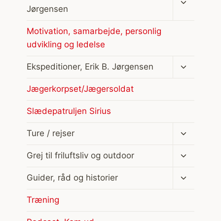
undermen
Jørgensen
Motivation, samarbejde, personlig
udvikling og ledelse
Skift
Ekspeditioner, Erik B. Jørgensen
undermen
Jægerkorpset/Jægersoldat
Slædepatruljen Sirius
Skift
Ture / rejser
undermen
Skift
Grej til friluftsliv og outdoor
undermen
Skift
Guider, råd og historier
undermen
Træning