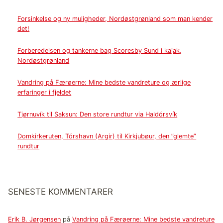
Forsinkelse og ny muligheder, Nordøstgrønland som man kender
det!
Forberedelsen og tankerne bag Scoresby Sund i kajak,
Nordøstgrønland
Vandring på Færøerne: Mine bedste vandreture og ærlige
erfaringer i fjeldet
Tjørnuvík til Saksun: Den store rundtur via Haldórsvík
Domkirkeruten, Tórshavn (Argir) til Kirkjubøur, den ”glemte”
rundtur
SENESTE KOMMENTARER
Erik B. Jørgensen
på
Vandring på Færøerne: Mine bedste vandreture