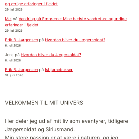
og ærlige erfaringer i fjeldet
29. juli 2026
Mel
på
Vandring på Færøerne: Mine bedste vandreture og ærlige
erfaringer i fjeldet
29. juli 2026
Erik B. Jørgensen
på
Hvordan bliver du Jægersoldat?
6. juli 2026
Jens
på
Hvordan bliver du Jægersoldat?
6. juli 2026
Erik B. Jørgensen
på
Isbjørnebukser
18. juni 2026
VELKOMMEN TIL MIT UNIVERS
Her deler jeg ud af mit liv som eventyrer, tidligere
Jægersoldat og Siriusmand.
Min store passion er at være i naturen, og jeg