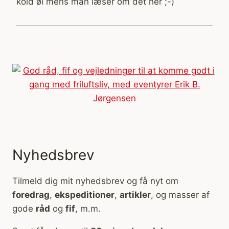
kold øl mens man læser om det her ;-)
Nyhedsbrev
Tilmeld dig mit nyhedsbrev og få nyt om
foredrag
,
ekspeditioner
,
artikler
, og masser af
gode
råd
og
fif
, m.m.