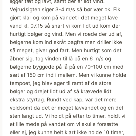
ligger tæt og lavt, samt der er lidt vind.
Vejrudsigten siger 3-4 m/s så bør vær ok. Fik
gjort klar og kom på vandet i det meget lave
vand kl. 07.15 så snart vi kom lidt ud kom der
hurtigt bølger og vind. Men vi roede der ud af,
bølgerne kom ind skråt bagfra men driller ikke
så meget, giver god fart. Men hurtigt som det
åbner sig, tog vinden til lå på en 6 m/s og
bølgerne byggede på lå på en 70-100 cm med
sæt af 150 cm ind i mellem. Men vi kunne holde
tempoet, jeg blev ager til ramt af de store
bølger og drejet lidt ud af så krævede lidt
ekstra styrtag. Rundt ved kap, var det mere
voldsomt da det er meget lavvandet og en del
sten langt ud. Vi holdt på efter to timer, holdt vi
et lille møde på vandet om vi skulle forsætte
eller ej, jeg kunne helt klart ikke holde 10 timer,