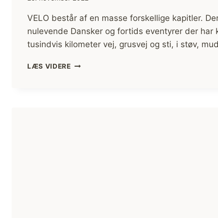
VELO består af en masse forskellige kapitler. Der
nulevende Dansker og fortids eventyrer der har 
tusindvis kilometer vej, grusvej og sti, i støv, m
BOGANMELDELSE:
LÆS VIDERE
VELO
–
DE
DANSKE
VERDENSCYKLISTER
AF
MORTEN
KIRCKHOFF,
TORE
GRØNNE
OG
BJØRN
HARVIG