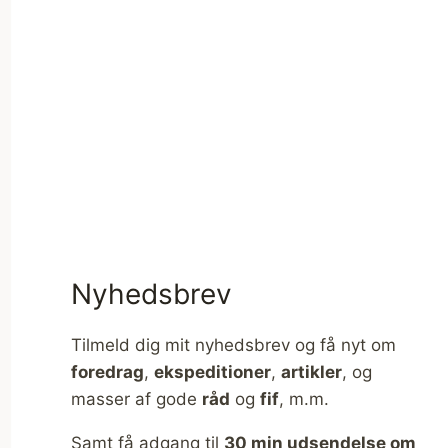
Nyhedsbrev
Tilmeld dig mit nyhedsbrev og få nyt om
foredrag
,
ekspeditioner
,
artikler
, og
masser af gode
råd
og
fif
, m.m.
Samt få adgang til
30 min udsendelse om