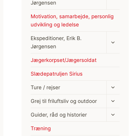
Jørgensen
Motivation, samarbejde, personlig
udvikling og ledelse
Skift
Ekspeditioner, Erik B.
undermen
Jørgensen
Jægerkorpset/Jægersoldat
Slædepatruljen Sirius
Skift
Ture / rejser
undermen
Skift
Grej til friluftsliv og outdoor
undermen
Skift
Guider, råd og historier
undermen
Træning