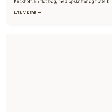
Kirckhoff. En flot bog, med opskrifter og flotte bil
BOGANMELDELSE:
LÆS VIDERE
ILD
–
EVENTYRLIG
MAD