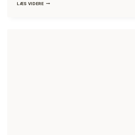
BOGANMELDELSE:
LÆS VIDERE
FORLADTE
STEDER
I
DANMARK