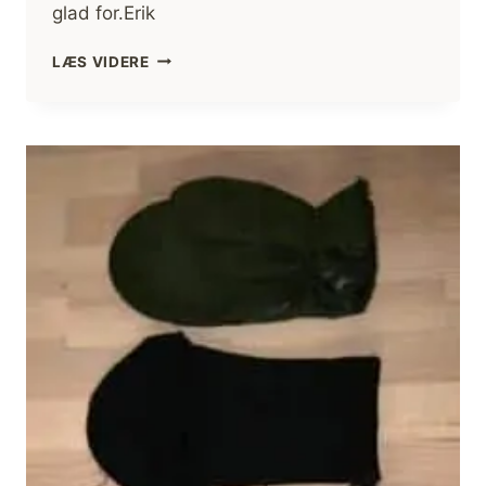
glad for.Erik
GENIALT
LÆS VIDERE
GREJ
14