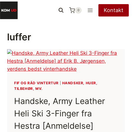
Fortsæt
Kontakt
0
til
indhold
luffer
FIF OG RÅD VINTERTUR
|
HANDSKER, HUER,
TILBEHØR, MV.
Handske, Army Leather
Heli Ski 3-Finger fra
Hestra [Anmeldelse]