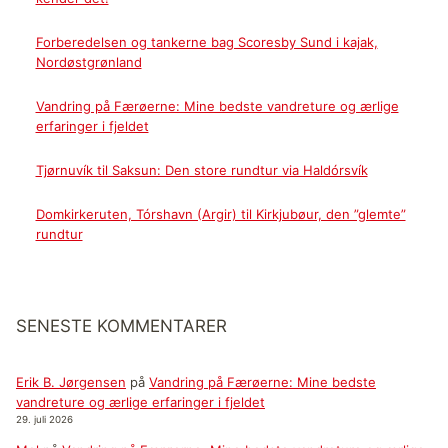
Forberedelsen og tankerne bag Scoresby Sund i kajak,
Nordøstgrønland
Vandring på Færøerne: Mine bedste vandreture og ærlige
erfaringer i fjeldet
Tjørnuvík til Saksun: Den store rundtur via Haldórsvík
Domkirkeruten, Tórshavn (Argir) til Kirkjubøur, den ”glemte”
rundtur
SENESTE KOMMENTARER
Erik B. Jørgensen
på
Vandring på Færøerne: Mine bedste
vandreture og ærlige erfaringer i fjeldet
29. juli 2026