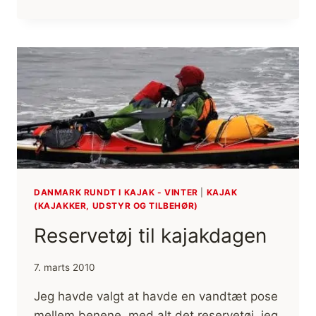
TIL
VINTERBRUG
I
KAJAK
(ANMELDELSE)
DANMARK RUNDT I KAJAK - VINTER
|
KAJAK
(KAJAKKER, UDSTYR OG TILBEHØR)
Reservetøj til kajakdagen
7. marts 2010
Jeg havde valgt at havde en vandtæt pose
mellem benene, med alt det reservetøj, jeg