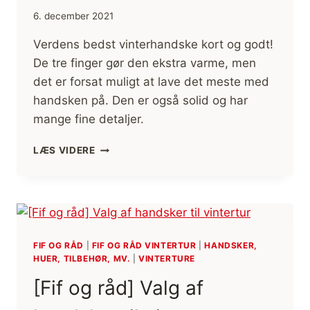
6. december 2021
Verdens bedst vinterhandske kort og godt!
De tre finger gør den ekstra varme, men
det er forsat muligt at lave det meste med
handsken på. Den er også solid og har
mange fine detaljer.
HANDSKE,
LÆS VIDERE
ARMY
LEATHER
HELI
SKI
3-
FINGER
FIF OG RÅD
|
FIF OG RÅD VINTERTUR
|
HANDSKER,
FRA
HUER, TILBEHØR, MV.
|
VINTERTURE
HESTRA
[ANMELDELSE]
[Fif og råd] Valg af