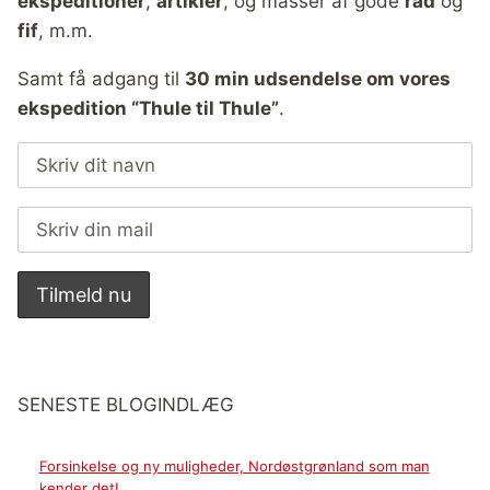
ekspeditioner
,
artikler
, og masser af gode
råd
og
fif
, m.m.
Samt få adgang til
30 min udsendelse om vores
ekspedition “Thule til Thule”
.
SENESTE BLOGINDLÆG
Forsinkelse og ny muligheder, Nordøstgrønland som man
kender det!