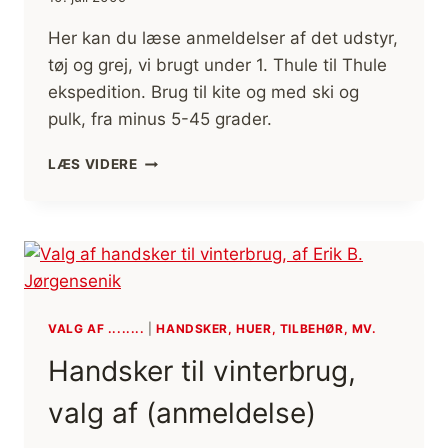
Her kan du læse anmeldelser af det udstyr,
tøj og grej, vi brugt under 1. Thule til Thule
ekspedition. Brug til kite og med ski og
pulk, fra minus 5-45 grader.
TILBAGEMELDING
LÆS VIDERE
TØJ/GREJ,
1.
THULE
TIL
THULE
EKSPEDITION
VALG AF ........
|
HANDSKER, HUER, TILBEHØR, MV.
Handsker til vinterbrug,
valg af (anmeldelse)