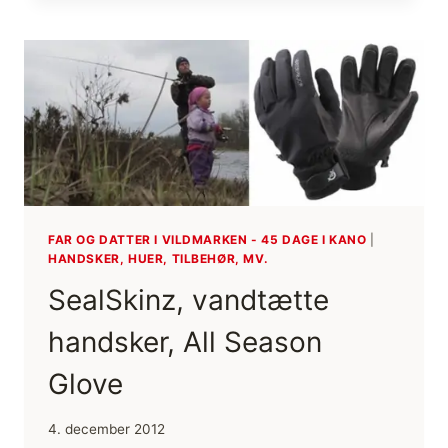
VALG
AF
HANDSKER
TIL
VINTERTUR
FAR OG DATTER I VILDMARKEN - 45 DAGE I KANO
|
HANDSKER, HUER, TILBEHØR, MV.
SealSkinz, vandtætte
handsker, All Season
Glove
4. december 2012