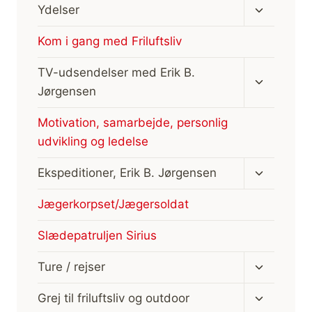
Skift
Ydelser
undermen
Kom i gang med Friluftsliv
Skift
TV-udsendelser med Erik B.
undermen
Jørgensen
Motivation, samarbejde, personlig
udvikling og ledelse
Skift
Ekspeditioner, Erik B. Jørgensen
undermen
Jægerkorpset/Jægersoldat
Slædepatruljen Sirius
Skift
Ture / rejser
undermen
Skift
Grej til friluftsliv og outdoor
undermen