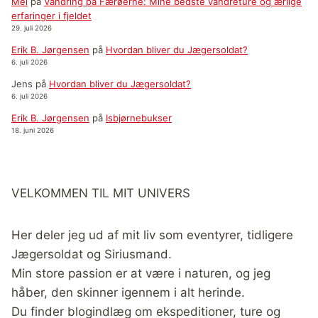
Mel
på
Vandring på Færøerne: Mine bedste vandreture og ærlige
erfaringer i fjeldet
29. juli 2026
Erik B. Jørgensen
på
Hvordan bliver du Jægersoldat?
6. juli 2026
Jens
på
Hvordan bliver du Jægersoldat?
6. juli 2026
Erik B. Jørgensen
på
Isbjørnebukser
18. juni 2026
VELKOMMEN TIL MIT UNIVERS
Her deler jeg ud af mit liv som eventyrer, tidligere
Jægersoldat og Siriusmand.
Min store passion er at være i naturen, og jeg
håber, den skinner igennem i alt herinde.
Du finder blogindlæg om ekspeditioner, ture og