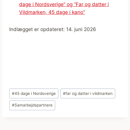
dage i Nordsverige” og “Far og datter i
Vildmarken, 45 dage i kano”
Indlægget er opdateret: 14. juni 2026
Indlæg-
#
45 dage i Nordsverige
#
far og datter i vildmarken
tags:
#
Samarbejdspartnere