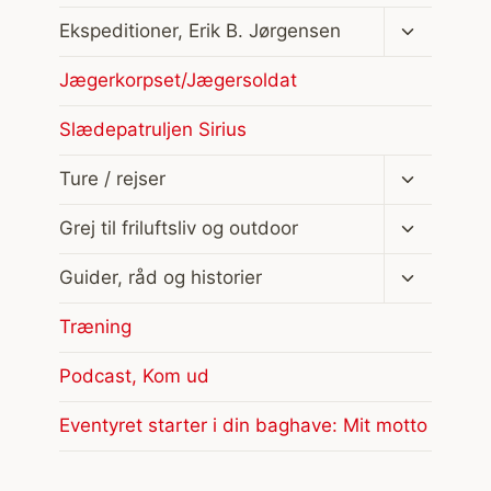
Skift
Ekspeditioner, Erik B. Jørgensen
undermen
Jægerkorpset/Jægersoldat
Slædepatruljen Sirius
Skift
Ture / rejser
undermen
Skift
Grej til friluftsliv og outdoor
undermen
Skift
Guider, råd og historier
undermen
Træning
Podcast, Kom ud
Eventyret starter i din baghave: Mit motto