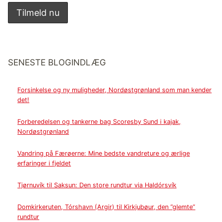
SENESTE BLOGINDLÆG
Forsinkelse og ny muligheder, Nordøstgrønland som man kender
det!
Forberedelsen og tankerne bag Scoresby Sund i kajak,
Nordøstgrønland
Vandring på Færøerne: Mine bedste vandreture og ærlige
erfaringer i fjeldet
Tjørnuvík til Saksun: Den store rundtur via Haldórsvík
Domkirkeruten, Tórshavn (Argir) til Kirkjubøur, den ”glemte”
rundtur