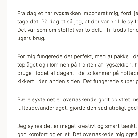
Fra dag et har rygsækken imponeret mig, fordi j
tage det. På dag et så jeg, at der var en lille sy f
Det var som om stoffet var to delt. Til trods for d
ugers brug.
For mig fungerede det perfekt, med at pakke i d
toplåget og i lommen på fronten af rygsækken, hav
bruge i løbet af dagen. I de to lommer på hofte
kikkert i den anden siden. Det fungerede super 
Bære systemet er overraskende godt polstret m
luftpude/underlaget, gjorde den sad utroligt god
Jeg synes det er meget kreativt og smart tænkt, 
god komfort og er let. Det overraskede mig også h