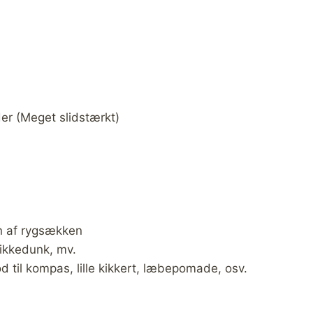
der (Meget slidstærkt)
n af rygsækken
rikkedunk, mv.
 til kompas, lille kikkert, læbepomade, osv.