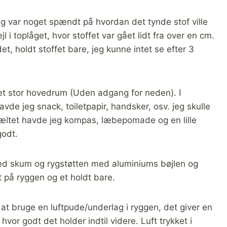
eg var noget spændt på hvordan det tynde stof ville
ejl i toplåget, hvor stoffet var gået lidt fra over en cm.
et, holdt stoffet bare, jeg kunne intet se efter 3
et stor hovedrum (Uden adgang for neden). I
de jeg snack, toiletpapir, handsker, osv. jeg skulle
bæltet havde jeg kompas, læbepomade og en lille
godt.
ed skum og rygstøtten med aluminiums bøjlen og
t på ryggen og et holdt bare.
at bruge en luftpude/underlag i ryggen, det giver en
vor godt det holder indtil videre. Luft trykket i