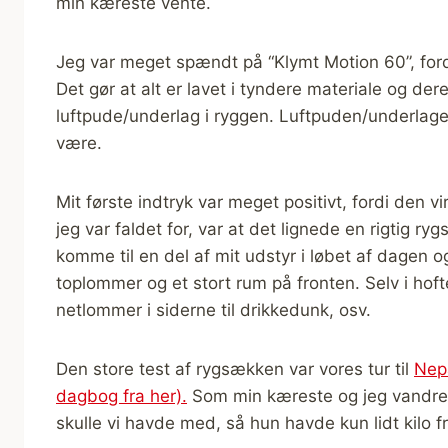
min kæreste vente.
Jeg var meget spændt på “Klymt Motion 60”, ford
Det gør at alt er lavet i tyndere materiale og de
luftpude/underlag i ryggen. Luftpuden/underlaget
være.
Mit første indtryk var meget positivt, fordi den v
jeg var faldet for, var at det lignede en rigtig r
komme til en del af mit udstyr i løbet af dagen
toplommer og et stort rum på fronten. Selv i hoft
netlommer i siderne til drikkedunk, osv.
Den store test af rygsækken var vores tur til
Nepa
dagbog fra her).
Som min kæreste og jeg vandr
skulle vi havde med, så hun havde kun lidt kilo f