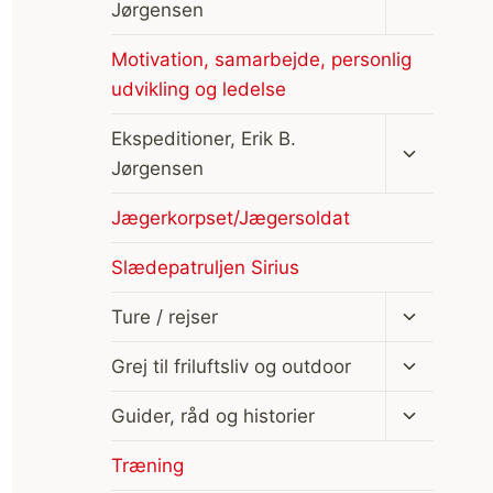
Jørgensen
Motivation, samarbejde, personlig
udvikling og ledelse
Skift
Ekspeditioner, Erik B.
undermen
Jørgensen
Jægerkorpset/Jægersoldat
Slædepatruljen Sirius
Skift
Ture / rejser
undermen
Skift
Grej til friluftsliv og outdoor
undermen
Skift
Guider, råd og historier
undermen
Træning