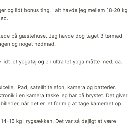
ger og lidt bonus ting. I alt havde jeg mellem 18-20 kg
med.
tede på gæstehuse. Jeg havde dog taget 3 tørmad
 dagen og noget nødmad.
e lidt let yogatøj og en ultra let yoga måtte med, ca.
elle, IPad, satellit telefon, kamera og batterier.
ktronik i en kamera taske jeg har på brystet. Det giver
illeder, når det er let for mig at tage kameraet op.
 14-16 kg i rygsækken. Det var så dejligt at være