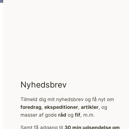
Nyhedsbrev
Tilmeld dig mit nyhedsbrev og få nyt om
foredrag
,
ekspeditioner
,
artikler
, og
masser af gode
råd
og
fif
, m.m.
Samt få adgang til
30 min udsendelse om