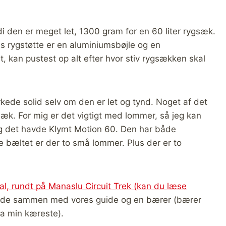
i den er meget let, 1300 gram for en 60 liter rygsæk.
res rygstøtte er en aluminiumsbøjle og en
, kan pustest op alt efter hvor stiv rygsækken skal
irkede solid selv om den er let og tynd. Noget af det
ygsæk. For mig er det vigtigt med lommer, så jeg kan
 og det havde Klymt Motion 60. Den har både
e bæltet er der to små lommer. Plus der er to
l, rundt på Manaslu Circuit Trek (kan du læse
ede sammen med vores guide og en bærer (bærer
ra min kæreste).