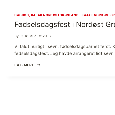
DAGBOG, KAJAK NORDØSTGRØNLAND
|
KAJAK NORDØSTG
Fødselsdagsfest i Nordøst Gr
By
18. august 2013
Vi faldt hurtigt i søvn, fødselsdagsbarnet først. K
fødselsdagsfest. Jeg havde arrangeret lidt søvn
F
LÆS MERE
Ø
D
S
E
L
S
D
A
G