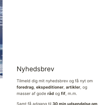
Nyhedsbrev
Tilmeld dig mit nyhedsbrev og få nyt om
foredrag
,
ekspeditioner
,
artikler
, og
masser af gode
råd
og
fif
, m.m.
Samt få adgang til
30 min udsendelse om