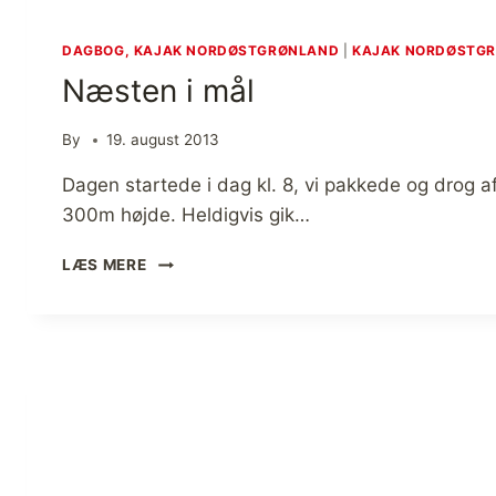
DAGBOG, KAJAK NORDØSTGRØNLAND
|
KAJAK NORDØSTG
Næsten i mål
By
19. august 2013
Dagen startede i dag kl. 8, vi pakkede og drog af
300m højde. Heldigvis gik…
N
LÆS MERE
Æ
S
T
E
N
I
M
Å
L