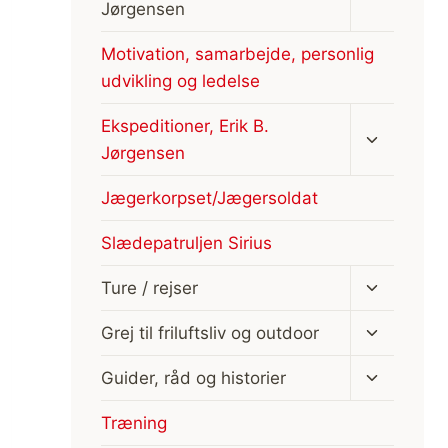
Jørgensen
Motivation, samarbejde, personlig
udvikling og ledelse
Skift
Ekspeditioner, Erik B.
undermen
Jørgensen
Jægerkorpset/Jægersoldat
Slædepatruljen Sirius
Skift
Ture / rejser
undermen
Skift
Grej til friluftsliv og outdoor
undermen
Skift
Guider, råd og historier
undermen
Træning