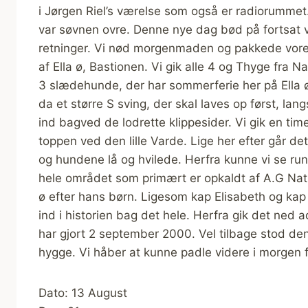
i Jørgen Riel’s værelse som også er radiorummet
var søvnen ovre. Denne nye dag bød på fortsat 
retninger. Vi nød morgenmaden og pakkede vore
af Ella ø, Bastionen. Vi gik alle 4 og Thyge fra Na
3 slædehunde, der har sommerferie her på Ella ø.
da et større S sving, der skal laves op først, la
ind bagved de lodrette klippesider. Vi gik en time
toppen ved den lille Varde. Lige her efter går de
og hundene lå og hvilede. Herfra kunne vi se rund
hele området som primært er opkaldt af A.G Natho
ø efter hans børn. Ligesom kap Elisabeth og kap 
ind i historien bag det hele. Herfra gik det ned a
har gjort 2 september 2000. Vel tilbage stod den 
hygge. Vi håber at kunne padle videre i morgen 
Dato: 13 August