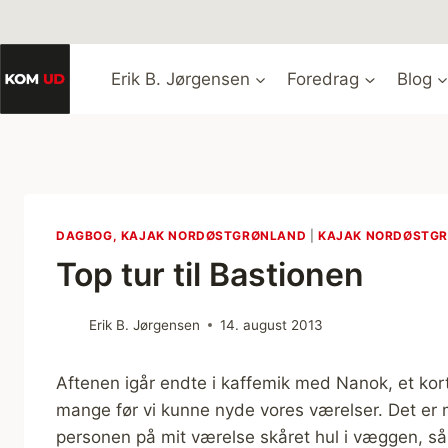
Fortsæt
til
indhold
Erik B. Jørgensen
Foredrag
Blog
DAGBOG, KAJAK NORDØSTGRØNLAND
|
KAJAK NORDØSTG
Top tur til Bastionen
Erik B. Jørgensen
14. august 2013
Aftenen igår endte i kaffemik med Nanok, et kor
mange før vi kunne nyde vores værelser. Det er 
personen på mit værelse skåret hul i væggen, så d