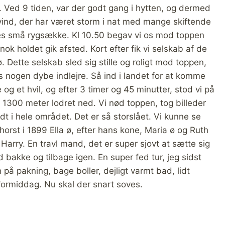
. Ved 9 tiden, var der godt gang i hytten, og dermed
vind, der har været storm i nat med mange skiftende
s små rygsække. Kl 10.50 begav vi os mod toppen
nok holdet gik afsted. Kort efter fik vi selskab af de
 Dette selskab sled sig stille og roligt mod toppen,
ngs nogen dybe indlejre. Så ind i landet for at komme
 og et hvil, og efter 3 timer og 45 minutter, stod vi på
t 1300 meter lodret ned. Vi nød toppen, tog billeder
t i hele området. Det er så storslået. Vi kunne se
rst i 1899 Ella ø, efter hans kone, Maria ø og Ruth
Harry. En travl mand, det er super sjovt at sætte sig
d bakke og tilbage igen. En super fed tur, jeg sidst
på pakning, bage boller, dejligt varmt bad, lidt
formiddag. Nu skal der snart soves.