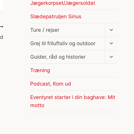
Jægerkorpset/Jægersoldat
Slædepatruljen Sirius
Skift
Ture / rejser
undermen
ed
Skift
Grej til friluftsliv og outdoor
undermen
Skift
Guider, råd og historier
undermen
Træning
Podcast, Kom ud
Eventyret starter i din baghave: Mit
motto