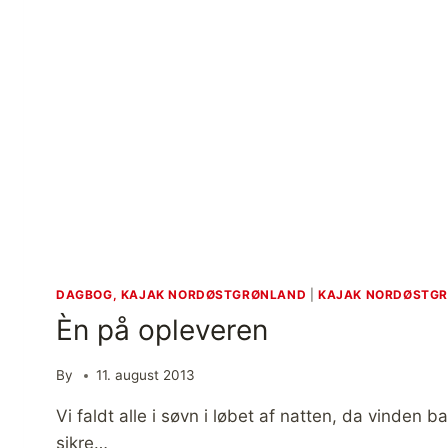
D
DAGBOG, KAJAK NORDØSTGRØNLAND
|
KAJAK NORDØSTG
Èn på opleveren
By
11. august 2013
Vi faldt alle i søvn i løbet af natten, da vinden b
sikre…