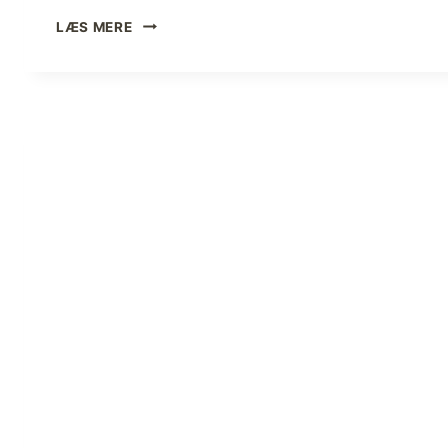
F
LÆS MERE
A
R
V
E
L
T
I
L
A
N
T
A
R
C
T
I
C
S
U
N