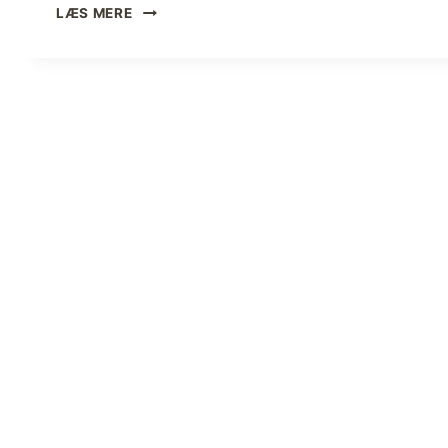
E
LÆS MERE
L
L
A
Ø
O
G
Ø
R
N
E
R
E
D
E
N