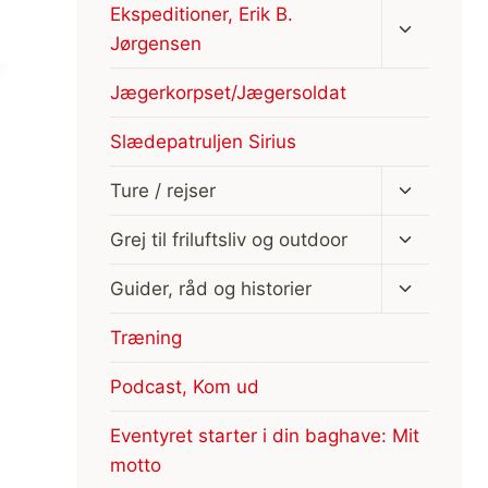
Skift
Ekspeditioner, Erik B.
undermen
Jørgensen
Jægerkorpset/Jægersoldat
Slædepatruljen Sirius
Skift
Ture / rejser
undermen
Skift
Grej til friluftsliv og outdoor
undermen
Skift
Guider, råd og historier
undermen
Træning
Podcast, Kom ud
Eventyret starter i din baghave: Mit
motto