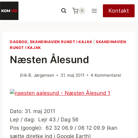
Fortsæt
Kontakt
0
til
indhold
DAGBOG, SKANDINAVIEN RUNDT I KAJAK
|
SKANDINAVIEN
RUNDT I KAJAK
Næsten Ålesund
Erik B. Jørgensen
31. maj 2011
4 Kommentarer
Dato: 31. maj 2011
Lejr / dag: Lejr 43 / Dag 56
Pos (google): 62 32 06.9 / 06 12 09.9 (kan
sætte diretke ind i Google Earth)