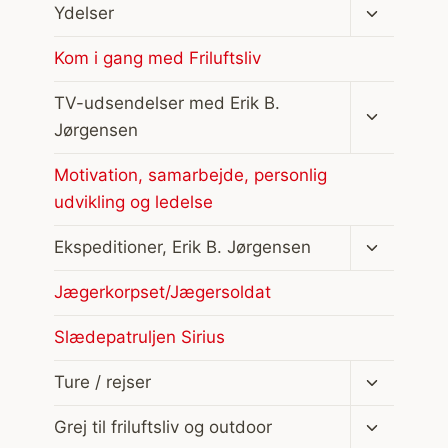
Skift
Ydelser
undermen
Kom i gang med Friluftsliv
Skift
TV-udsendelser med Erik B.
undermen
Jørgensen
Motivation, samarbejde, personlig
udvikling og ledelse
Skift
Ekspeditioner, Erik B. Jørgensen
undermen
Jægerkorpset/Jægersoldat
Slædepatruljen Sirius
Skift
Ture / rejser
undermen
Skift
Grej til friluftsliv og outdoor
undermen