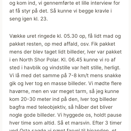
og kom ind, vi gennemførte et lille interview for
at få styr på det. Så kunne vi begge kravle i
seng igen kl. 23.
Vække uret ringede kl. 05.30 op, få lidt mad og
pakket resten, op med affald, osv. Fik pakket
mens der blev taget lidt billeder, Iver var pakket
i en North Shor Polar. Kl. 06.45 kunne vi ro af
sted i havblik og vindstille var helt stille, herligt.
Vi lå med det samme på 7-8 km/t mens snakke
gik og Iver tog en masse billeder. Vi mødte flere
havørne, men en var meget tarm, så jeg kunne
kom 20-30 meter ind på den, Iver tog billeder
bagfra med teleobjektiv, så håber det bliver
nogle gode billeder. Vi hyggede os, holdt pause
hver time som altid. Så et marsvin. Efter 3 timer
ved Orta sagde vi pænt farvel til hinanden, et