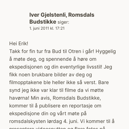
Iver Gjelstenli, Romsdals
Budstikke
siger:
1. juni 2011 kl. 17:21
Hei Erik!
Takk for fin tur fra Bud til Otren i går! Hyggelig
å møte deg, og spennende å høre om
ekspedisjonen og din eventyrlige livsstil! Jeg
fikk noen brukbare bilder av deg og
filmopptakene ble heller ikke så verst. Bare
synd jeg ikke var klar til filme da vi møtte
havørna! Min avis, Romsdals Budstikke,
kommer til å publisere en reportasje om
ekspedisjone din og vårt møte på
romsdalskysten lørdag 4. juni. Vi kommer til å
presentere vidoesnutten og flere fotos på