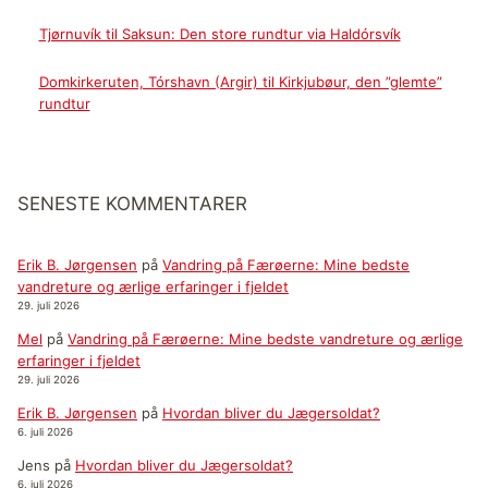
Tjørnuvík til Saksun: Den store rundtur via Haldórsvík
Domkirkeruten, Tórshavn (Argir) til Kirkjubøur, den ”glemte”
rundtur
SENESTE KOMMENTARER
Erik B. Jørgensen
på
Vandring på Færøerne: Mine bedste
vandreture og ærlige erfaringer i fjeldet
29. juli 2026
Mel
på
Vandring på Færøerne: Mine bedste vandreture og ærlige
erfaringer i fjeldet
29. juli 2026
Erik B. Jørgensen
på
Hvordan bliver du Jægersoldat?
6. juli 2026
Jens
på
Hvordan bliver du Jægersoldat?
6. juli 2026