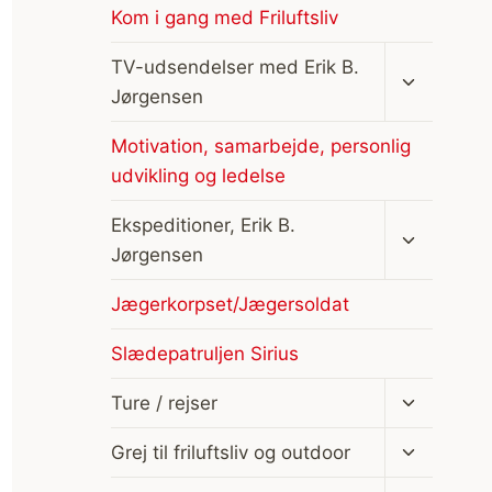
Kom i gang med Friluftsliv
Skift
TV-udsendelser med Erik B.
undermen
Jørgensen
Motivation, samarbejde, personlig
udvikling og ledelse
Skift
Ekspeditioner, Erik B.
undermen
Jørgensen
Jægerkorpset/Jægersoldat
Slædepatruljen Sirius
Skift
Ture / rejser
undermen
Skift
Grej til friluftsliv og outdoor
undermen