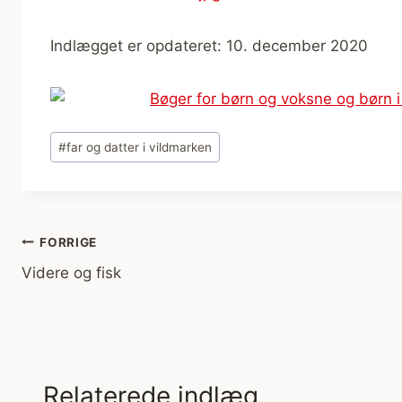
Indlægget er opdateret: 10. december 2020
Indlæg-
#
far og datter i vildmarken
tags:
Indlægsnavigation
FORRIGE
Videre og fisk
Relaterede indlæg