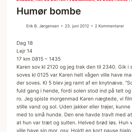
Humør bombe
Erik B. Jørgensen
23. juni 2012
2 Kommentarer
Dag 18
Lejr 14
17 km 0815 – 1435
Karen sov kl 2120 og jeg trak den til 2340. Gik i s
soves kl 0125 var Karen helt vågen ville have ma
der soves. Kl 5 blev jeg ramt af en knytnæve. “So
fuld gang i hende, fordi solen stod ind på telt 
ro. Jeg spiste morgenmad Karen nægtede, vi film
stille vand og sol. Uden jakker eller trøjer, kunne 
med to små hunde. Den ene havde travlt med at 
at hun var træt og sulten. Helved brød løs. Hun v
ville have sin mor, osv. Holdt en kort pause hjalp