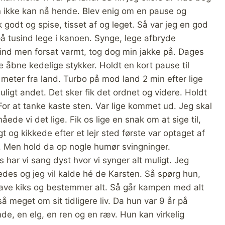
en ikke kan nå hende. Blev enig om en pause og
 godt og spise, tisset af og leget. Så var jeg en god
på tusind lege i kanoen. Synge, lege afbryde
vind men forsat varmt, tog dog min jakke på. Dages
e åbne kedelige stykker. Holdt en kort pause til
meter fra land. Turbo på mod land 2 min efter lige
uligt andet. Det sker fik det ordnet og videre. Holdt
 For at tanke kaste sten. Var lige kommet ud. Jeg skal
de vi det lige. Fik os lige en snak om at sige til,
t og kikkede efter et lejr sted første var optaget af
r. Men hold da op nogle humør svingninger.
rs har vi sang dyst hvor vi synger alt muligt. Jeg
edes og jeg vil kalde hé de Karsten. Så spørg hun,
have kiks og bestemmer alt. Så går kampen med alt
 meget om sit tidligere liv. Da hun var 9 år på
de, en elg, en ren og en ræv. Hun kan virkelig