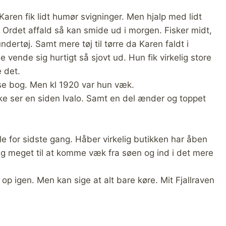
 Karen fik lidt humør svigninger. Men hjalp med lidt
n. Ordet affald så kan smide ud i morgen. Fisker midt,
undertøj. Samt mere tøj til tørre da Karen faldt i
vende sig hurtigt så sjovt ud. Hun fik virkelig store
 det.
æse bog. Men kl 1920 var hun væk.
kke ser en siden Ivalo. Samt en del ænder og toppet
dle for sidste gang. Håber virkelig butikken har åben
 meget til at komme væk fra søen og ind i det mere
p igen. Men kan sige at alt bare køre. Mit Fjallraven