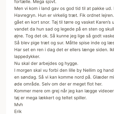
fortælle. Mega sjovt.
Men vi kom i land gav os god tid til at pakke ud.
Havregryn. Hun er virkelig træt. Fik ordnet lejre
gået en kort snor. Tøj til tørre og vasket Karen’s 
vandet da hun sad og legede på en sten og skulle 
øjne. Tog det ok. Så kunne jeg lige så godt vaske
Så blev pige træt og sur. Måtte spise inde og l
Har set en ren i dag det er ellers længe siden. I
lappedykker.
Nu skal der arbejdes og hygge.
I morgen skal vu forbi den lille by Nellim og han
en søndag. Så vi kan komme nord på. Glæder mig
øde område. Selv om der er meget flot her.
Kommer mere om grej når jeg kan lægge videoer o
tøj er mega lækkert og teltet spiller.
Mvh
Erik