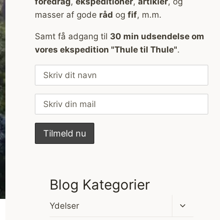
foredrag
,
ekspeditioner
,
artikler
, og
masser af gode
råd
og
fif
, m.m.
Samt få adgang til
30 min udsendelse om
vores ekspedition "Thule til Thule"
.
Blog Kategorier
Skift
Ydelser
undermen