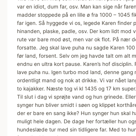
var en idiot, dum far, osv. Man kan sige når far
madder stoppede på en lille ø fra 1000 – 1045 fik
far igen. Så hyggede vi os, legede Karen finder 
hinanden, plaske, padle, osv. Der kom lidt mod 
rute var bare mod øst, men var ok flot. På nær d
forsatte. Jeg skal lave puha nu sagde Karen 100 
før land, forsent. Selv om jeg havde talt om alt m
endnu en ultra kort pause. Karen’s hof disciplin.
lave puha nu. Igen turbo mod land, denne gang nåe
ordentligt mand og nok at drikke. Vi var nået lang
to kajakker. Næste tog vi kl 1435 og 17 km supe
Til slut i dag vi sprøjte vand og hun grinede. Elle
synger hun bliver smidt i søen og klippet korthår
der er bare en sang ikke? Hun synger hun skal 
muligt hele dagen. De dage her fortæller hun også
hundeslæde tur med sin tidligere far. Med to hun