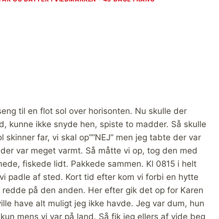
eng til en flot sol over horisonten. Nu skulle der
d, kunne ikke snyde hen, spiste to madder. Så skulle
l skinner far, vi skal op””NEJ” men jeg tabte der var
og der var meget varmt. Så måtte vi op, tog den med
ede, fiskede lidt. Pakkede sammen. Kl 0815 i helt
vi padle af sted. Kort tid efter kom vi forbi en hytte
redde på den anden. Her efter gik det op for Karen
ille have alt muligt jeg ikke havde. Jeg var dum, hun
 kun mens vi var på land. Så fik jeg ellers af vide beg