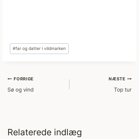
Indlæg-
#
far og datter i vildmarken
tags:
Indlægsnavigation
FORRIGE
NÆSTE
Sø og vind
Top tur
Relaterede indlæg