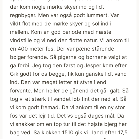
der kom nogle mørke skyer ind og lidt
regnbyger. Men var også godt lummert. Var
vildt flot med de mørke skyer og sol ind i
mellem. Kom en god periode med næste
vindstille og vi nød den flotte natur. Vi ankom til
en 400 meter fos. Der var pæne stårende
bølger forende. Så pigerne og børnene valgt at
gå forbi. Jeg tog den først og Jesper kom efter.
Gik godt for os begge, fik kun ganske lidt vand
ind. Den var meget letter at styre i end
forvente. Men heller de går end det går galt. Så
tog vi et stærk til vandet løb fint der ned af. Så
vi kom godt fremad. Da vi ankom til en ny stor
fos var det lejr tid. Det vs også dages mål. Da
vi snakker om en top tur til det højste bjerg her
bag ved. Så klokken 1510 gik vi i land efter 17,5