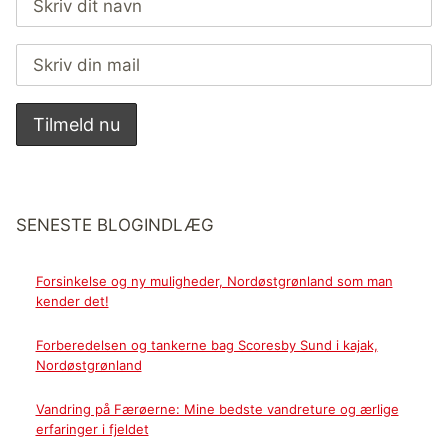
SENESTE BLOGINDLÆG
Forsinkelse og ny muligheder, Nordøstgrønland som man
kender det!
Forberedelsen og tankerne bag Scoresby Sund i kajak,
Nordøstgrønland
Vandring på Færøerne: Mine bedste vandreture og ærlige
erfaringer i fjeldet