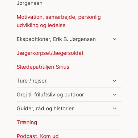
undermen
Jørgensen
Motivation, samarbejde, personlig
udvikling og ledelse
Skift
Ekspeditioner, Erik B. Jørgensen
undermen
Jægerkorpset/Jægersoldat
Slædepatruljen Sirius
Skift
Ture / rejser
undermen
Skift
Grej til friluftsliv og outdoor
undermen
Skift
Guider, råd og historier
undermen
Træning
Podcast, Kom ud