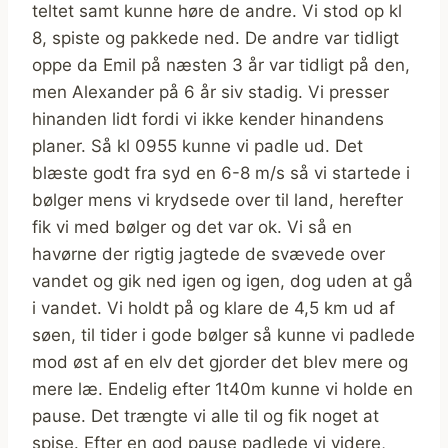
teltet samt kunne høre de andre. Vi stod op kl
8, spiste og pakkede ned. De andre var tidligt
oppe da Emil på næsten 3 år var tidligt på den,
men Alexander på 6 år siv stadig. Vi presser
hinanden lidt fordi vi ikke kender hinandens
planer. Så kl 0955 kunne vi padle ud. Det
blæste godt fra syd en 6-8 m/s så vi startede i
bølger mens vi krydsede over til land, herefter
fik vi med bølger og det var ok. Vi så en
havørne der rigtig jagtede de svævede over
vandet og gik ned igen og igen, dog uden at gå
i vandet. Vi holdt på og klare de 4,5 km ud af
søen, til tider i gode bølger så kunne vi padlede
mod øst af en elv det gjorder det blev mere og
mere læ. Endelig efter 1t40m kunne vi holde en
pause. Det trængte vi alle til og fik noget at
spise. Efter en god pause padlede vi videre,