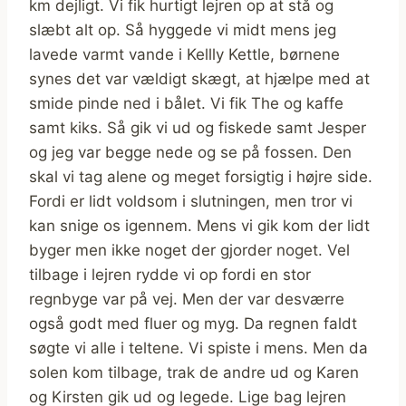
km dejligt. Vi fik hurtigt lejren op at stå og
slæbt alt op. Så hyggede vi midt mens jeg
lavede varmt vande i Kellly Kettle, børnene
synes det var vældigt skægt, at hjælpe med at
smide pinde ned i bålet. Vi fik The og kaffe
samt kiks. Så gik vi ud og fiskede samt Jesper
og jeg var begge nede og se på fossen. Den
skal vi tag alene og meget forsigtig i højre side.
Fordi er lidt voldsom i slutningen, men tror vi
kan snige os igennem. Mens vi gik kom der lidt
byger men ikke noget der gjorder noget. Vel
tilbage i lejren rydde vi op fordi en stor
regnbyge var på vej. Men der var desværre
også godt med fluer og myg. Da regnen faldt
søgte vi alle i teltene. Vi spiste i mens. Men da
solen kom tilbage, trak de andre ud og Karen
og Kirsten gik ud og legede. Lige bag lejren