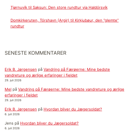
Tjørnuvík til Saksun: Den store rundtur via Haldórsvík
Domkirkeruten, Tórshavn (Argir) til Kirkjubøur, den ”glemte”
rundtur
SENESTE KOMMENTARER
Erik B. Jørgensen
på
Vandring på Færøerne: Mine bedste
vandreture og ærlige erfaringer i fjeldet
29. juli 2026
Mel
på
Vandring på Færøerne: Mine bedste vandreture og ærlige
erfaringer i fjeldet
29. juli 2026
Erik B. Jørgensen
på
Hvordan bliver du Jægersoldat?
6. juli 2026
Jens
på
Hvordan bliver du Jægersoldat?
6. juli 2026