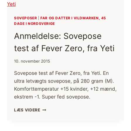
OG
750,
YETI
SOVEPOSER
|
FAR OG DATTER I VILDMARKEN, 45
DAGE I NORDSVERIGE
Anmeldelse: Sovepose
test af Fever Zero, fra Yeti
10. november 2015
Sovepose test af Fever Zero, fra Yeti. En
ultra letvægts sovepose, på 280 gram (M).
Komforttemperatur +15 kvinder, +12 mænd,
ekstrem -1. Super fed sovepose.
ANMELDELSE:
LÆS VIDERE
SOVEPOSE
TEST
AF