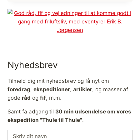
ULTRA
LET
DUNJAKKE,
TEST/ANMELDELSE
Nyhedsbrev
Tilmeld dig mit nyhedsbrev og få nyt om
foredrag
,
ekspeditioner
,
artikler
, og masser af
gode
råd
og
fif
, m.m.
Samt få adgang til
30 min udsendelse om vores
ekspedition "Thule til Thule"
.