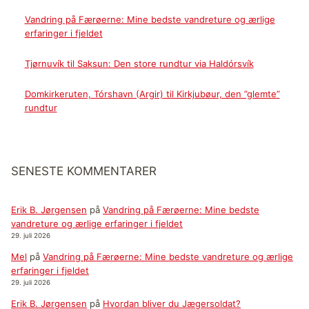
Vandring på Færøerne: Mine bedste vandreture og ærlige
erfaringer i fjeldet
Tjørnuvík til Saksun: Den store rundtur via Haldórsvík
Domkirkeruten, Tórshavn (Argir) til Kirkjubøur, den ”glemte”
rundtur
SENESTE KOMMENTARER
Erik B. Jørgensen
på
Vandring på Færøerne: Mine bedste
vandreture og ærlige erfaringer i fjeldet
29. juli 2026
Mel
på
Vandring på Færøerne: Mine bedste vandreture og ærlige
erfaringer i fjeldet
29. juli 2026
Erik B. Jørgensen
på
Hvordan bliver du Jægersoldat?