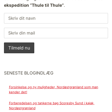
ekspedition “Thule til Thule”
.
SENESTE BLOGINDLÆG
Forsinkelse og ny muligheder, Nordøstgrønland som man
kender det!
Forberedelsen og tankerne bag Scoresby Sund i kajak,
Nordøstgrønland