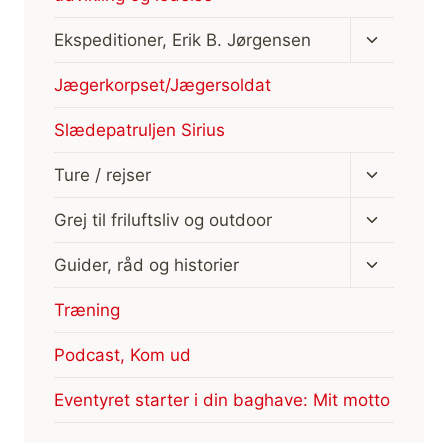
Skift
Ekspeditioner, Erik B. Jørgensen
undermen
Jægerkorpset/Jægersoldat
Slædepatruljen Sirius
Skift
Ture / rejser
undermen
Skift
Grej til friluftsliv og outdoor
undermen
Skift
Guider, råd og historier
undermen
Træning
Podcast, Kom ud
Eventyret starter i din baghave: Mit motto