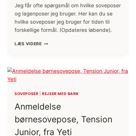
Jeg får ofte spørgsmål om hvilke soveposer
og lagenposer jeg bruger. Her kan du se
hvilke soveposer jeg bruger for tiden til
forskellige formål. (Opdateres løbende).
SOVEPOSER/LAGENPOSER
LÆS VIDERE
JEG
BRUGER,
TIL
FRILUFTSLIV
(OPDATERES
LØBENDE)
SOVEPOSER
|
REJSER MED BARN
Anmeldelse
børnesovepose, Tension
Junior, fra Yeti