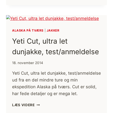
PASSION
THREE,
ULTRA
LET
SOVEPOSE,
ALASKA PÅ TVÆRS
|
JAKKER
TEST
Yeti Cut, ultra let
dunjakke, test/anmeldelse
18. november 2014
Yeti Cut, ultra let dunjakke, test/anmeldelse
ud fra en del mindre ture og min
ekspedition Alaska på tværs. Cut er solid,
har fede detaljer og er mega let.
YETI
LÆS VIDERE
CUT,