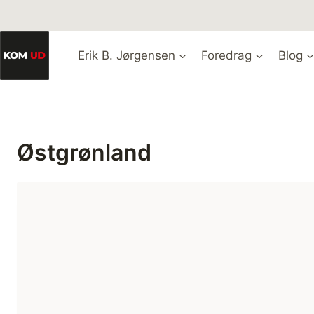
Fortsæt
til
indhold
Erik B. Jørgensen
Foredrag
Blog
Østgrønland