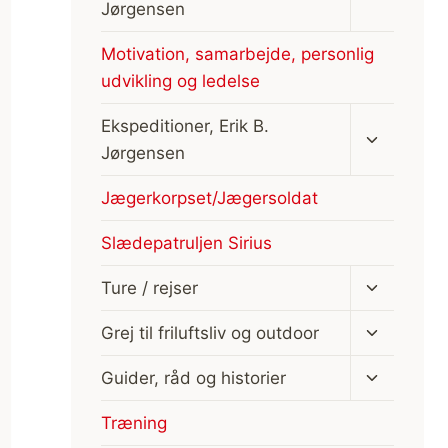
Jørgensen
Motivation, samarbejde, personlig
udvikling og ledelse
Skift
Ekspeditioner, Erik B.
undermen
Jørgensen
Jægerkorpset/Jægersoldat
Slædepatruljen Sirius
Skift
Ture / rejser
undermen
Skift
Grej til friluftsliv og outdoor
undermen
Skift
Guider, råd og historier
undermen
Træning