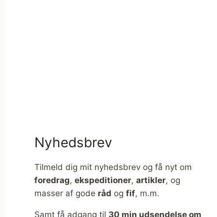
Nyhedsbrev
Tilmeld dig mit nyhedsbrev og få nyt om
foredrag
,
ekspeditioner
,
artikler
, og
masser af gode
råd
og
fif
, m.m.
Samt få adgang til
30 min udsendelse om