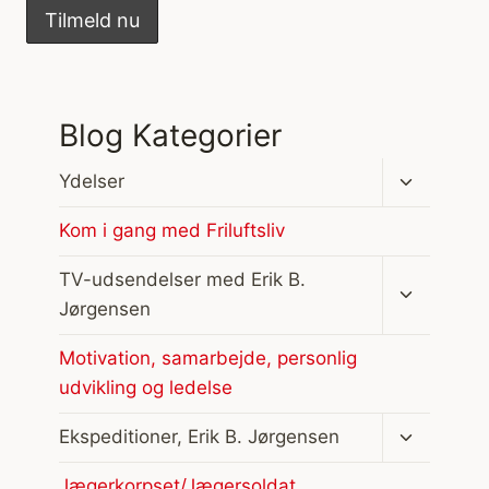
Blog Kategorier
Skift
Ydelser
undermen
Kom i gang med Friluftsliv
Skift
TV-udsendelser med Erik B.
undermen
Jørgensen
Motivation, samarbejde, personlig
udvikling og ledelse
Skift
Ekspeditioner, Erik B. Jørgensen
undermen
Jægerkorpset/Jægersoldat