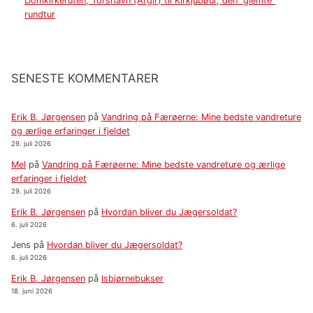
Domkirkeruten, Tórshavn (Argir) til Kirkjubøur, den ”glemte”
rundtur
SENESTE KOMMENTARER
Erik B. Jørgensen
på
Vandring på Færøerne: Mine bedste vandreture
og ærlige erfaringer i fjeldet
29. juli 2026
Mel
på
Vandring på Færøerne: Mine bedste vandreture og ærlige
erfaringer i fjeldet
29. juli 2026
Erik B. Jørgensen
på
Hvordan bliver du Jægersoldat?
6. juli 2026
Jens
på
Hvordan bliver du Jægersoldat?
6. juli 2026
Erik B. Jørgensen
på
Isbjørnebukser
18. juni 2026