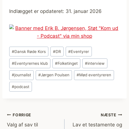
Indlægget er opdateret: 31. januar 2026
Indlæg-
#
Dansk Røde Kors
#
DR
#
Eventyrer
tags:
#
Eventyrernes klub
#
Folketinget
#
interview
#
journalist
#
Jørgen Poulsen
#
Mød eventyreren
#
podcast
Indlægsnavigation
FORRIGE
NÆSTE
Valg af sav til
Lav et testamente og