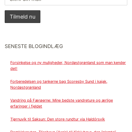
SENESTE BLOGINDLÆG
Forsinkelse og ny muligheder, Nordøstgrønland som man kender
det!
Forberedelsen og tankerne bag Scoresby Sund i kajak,
Nordøstgrønland
Vandring på Færøerne: Mine bedste vandreture og ærlige
erfaringer i fjeldet
Tjørnuvík til Saksun: Den store rundtur via Haldórsvík