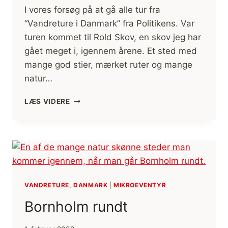
I vores forsøg på at gå alle tur fra
“Vandreture i Danmark” fra Politikens. Var
turen kommet til Rold Skov, en skov jeg har
gået meget i, igennem årene. Et sted med
mange god stier, mærket ruter og mange
natur…
ROLD
LÆS VIDERE
SKOV
VANDRETUR
+
STORE
ØKSSØ
VANDRETURE, DANMARK
|
MIKROEVENTYR
Bornholm rundt