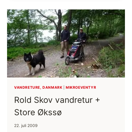
EGNEN
(SVANNINGE
BAKKER)
VANDRETURE, DANMARK
|
MIKROEVENTYR
Rold Skov vandretur +
Store Økssø
22. juli 2009