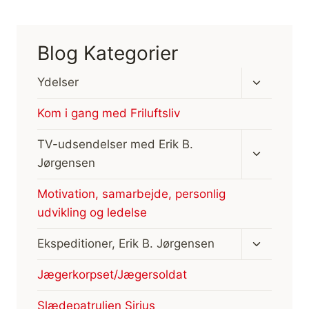
Blog Kategorier
Skift
Ydelser
undermen
Kom i gang med Friluftsliv
Skift
TV-udsendelser med Erik B.
undermen
Jørgensen
Motivation, samarbejde, personlig
udvikling og ledelse
Skift
Ekspeditioner, Erik B. Jørgensen
undermen
Jægerkorpset/Jægersoldat
Slædepatruljen Sirius