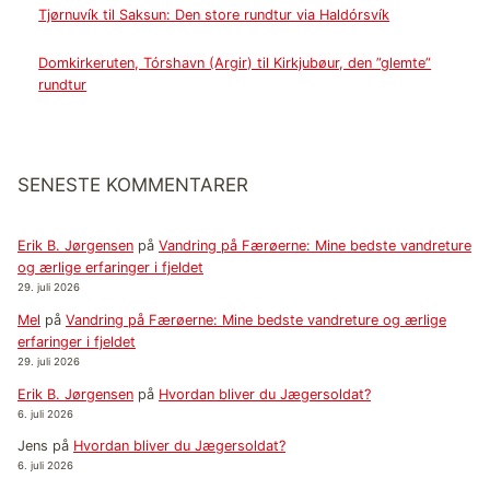
Tjørnuvík til Saksun: Den store rundtur via Haldórsvík
Domkirkeruten, Tórshavn (Argir) til Kirkjubøur, den ”glemte”
rundtur
SENESTE KOMMENTARER
Erik B. Jørgensen
på
Vandring på Færøerne: Mine bedste vandreture
og ærlige erfaringer i fjeldet
29. juli 2026
Mel
på
Vandring på Færøerne: Mine bedste vandreture og ærlige
erfaringer i fjeldet
29. juli 2026
Erik B. Jørgensen
på
Hvordan bliver du Jægersoldat?
6. juli 2026
Jens
på
Hvordan bliver du Jægersoldat?
6. juli 2026