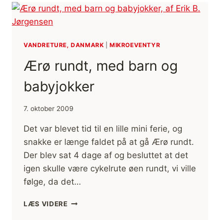
RØJLEHALVØEN
VANDRETURE, DANMARK
|
MIKROEVENTYR
Ærø rundt, med barn og
babyjokker
7. oktober 2009
Det var blevet tid til en lille mini ferie, og
snakke er længe faldet på at gå Ærø rundt.
Der blev sat 4 dage af og besluttet at det
igen skulle være cykelrute øen rundt, vi ville
følge, da det…
ÆRØ
LÆS VIDERE
RUNDT,