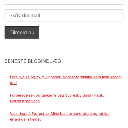
SENESTE BLOGINDLÆG
Forsinkelse og ny muligheder, Nordøstgrønland som man kender
det!
Forberedelsen og tankerne bag Scoresby Sund i kajak,
Nordøstgrønland
Vandring på Færøerne: Mine bedste vandreture og ærlige
erfaringer i fjeldet