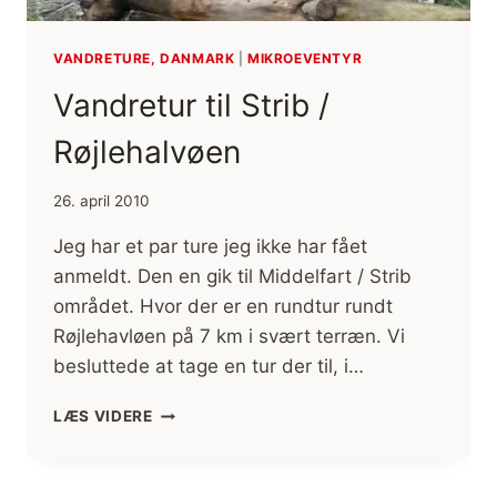
VANDRETURE, DANMARK
|
MIKROEVENTYR
Vandretur til Strib /
Røjlehalvøen
26. april 2010
Jeg har et par ture jeg ikke har fået
anmeldt. Den en gik til Middelfart / Strib
området. Hvor der er en rundtur rundt
Røjlehavløen på 7 km i svært terræn. Vi
besluttede at tage en tur der til, i…
VANDRETUR
LÆS VIDERE
TIL
STRIB
/