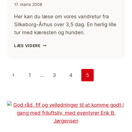
17. marts 2008
Her kan du læse om vores vandretur fra
Silkeborg-Århus over 3,5 dag. En herlig lille
tur med kæresten og hunden.
SILKEBORG-
LÆS VIDERE
ÅRHUS
VANDRETUR
MED
KÆRESTE
Side
Forrige
1
…
3
4
5
OG
HUND
navigation
side