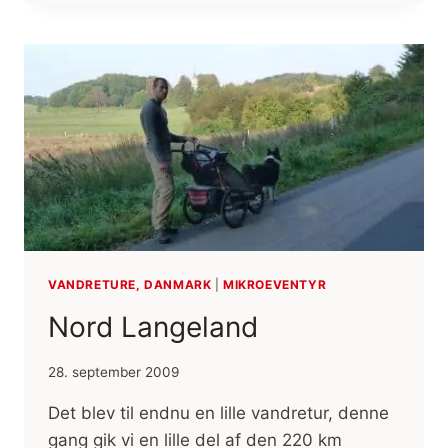
MED
BARN
OG
BABYJOKKER
VANDRETURE, DANMARK
|
MIKROEVENTYR
Nord Langeland
28. september 2009
Det blev til endnu en lille vandretur, denne
gang gik vi en lille del af den 220 km