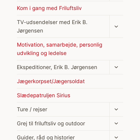
Kom i gang med Friluftsliv
Skift
TV-udsendelser med Erik B.
undermen
Jørgensen
Motivation, samarbejde, personlig
udvikling og ledelse
Skift
Ekspeditioner, Erik B. Jørgensen
undermen
Jægerkorpset/Jægersoldat
Slædepatruljen Sirius
Skift
Ture / rejser
undermen
Skift
Grej til friluftsliv og outdoor
undermen
Skift
Guider, råd og historier