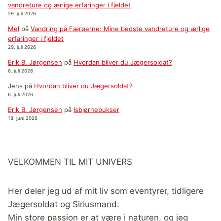
vandreture og ærlige erfaringer i fjeldet
29. juli 2026
Mel
på
Vandring på Færøerne: Mine bedste vandreture og ærlige
erfaringer i fjeldet
29. juli 2026
Erik B. Jørgensen
på
Hvordan bliver du Jægersoldat?
6. juli 2026
Jens
på
Hvordan bliver du Jægersoldat?
6. juli 2026
Erik B. Jørgensen
på
Isbjørnebukser
18. juni 2026
VELKOMMEN TIL MIT UNIVERS
Her deler jeg ud af mit liv som eventyrer, tidligere
Jægersoldat og Siriusmand.
Min store passion er at være i naturen, og jeg