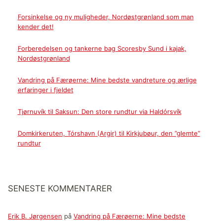
Forsinkelse og ny muligheder, Nordøstgrønland som man
kender det!
Forberedelsen og tankerne bag Scoresby Sund i kajak,
Nordøstgrønland
Vandring på Færøerne: Mine bedste vandreture og ærlige
erfaringer i fjeldet
Tjørnuvík til Saksun: Den store rundtur via Haldórsvík
Domkirkeruten, Tórshavn (Argir) til Kirkjubøur, den ”glemte”
rundtur
SENESTE KOMMENTARER
Erik B. Jørgensen
på
Vandring på Færøerne: Mine bedste