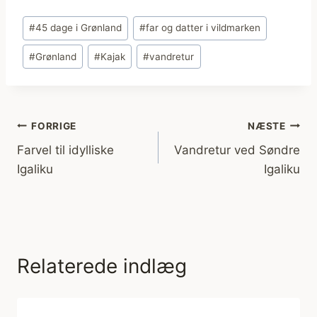
Indlæg-
#
45 dage i Grønland
#
far og datter i vildmarken
tags:
#
Grønland
#
Kajak
#
vandretur
Indlægsnavigation
FORRIGE
NÆSTE
Farvel til idylliske
Vandretur ved Søndre
Igaliku
Igaliku
Relaterede indlæg