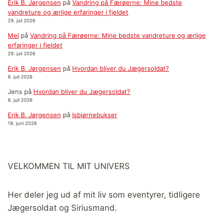
Erik B. Jørgensen
på
Vandring på Færøerne: Mine bedste
vandreture og ærlige erfaringer i fjeldet
29. juli 2026
Mel
på
Vandring på Færøerne: Mine bedste vandreture og ærlige
erfaringer i fjeldet
29. juli 2026
Erik B. Jørgensen
på
Hvordan bliver du Jægersoldat?
6. juli 2026
Jens
på
Hvordan bliver du Jægersoldat?
6. juli 2026
Erik B. Jørgensen
på
Isbjørnebukser
18. juni 2026
VELKOMMEN TIL MIT UNIVERS
Her deler jeg ud af mit liv som eventyrer, tidligere
Jægersoldat og Siriusmand.