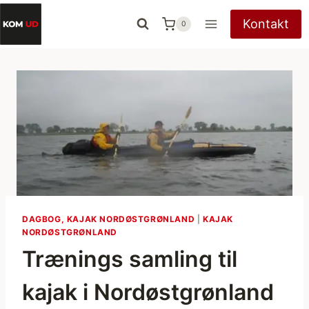
Fortsæt
Kontakt
0
til
indhold
DAGBOG, KAJAK NORDØSTGRØNLAND
|
KAJAK
NORDØSTGRØNLAND
Trænings samling til
kajak i Nordøstgrønland