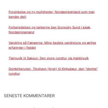
Forsinkelse og ny muligheder, Nordøstgrønland som man
kender det!
Forberedelsen og tankerne bag Scoresby Sund i kajak,
Nordøstgrønland
Vandring på Færøerne: Mine bedste vandreture og ærlige
erfaringer i fjeldet
Tjørnuvík til Saksun: Den store rundtur via Haldórsvík
Domkirkeruten, Tórshavn (Argir) til Kirkjubøur, den ”glemte”
rundtur
SENESTE KOMMENTARER