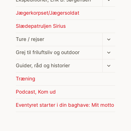
undermen
Jægerkorpset/Jægersoldat
Slædepatruljen Sirius
Skift
Ture / rejser
undermen
Skift
Grej til friluftsliv og outdoor
undermen
Skift
Guider, råd og historier
undermen
Træning
Podcast, Kom ud
Eventyret starter i din baghave: Mit motto