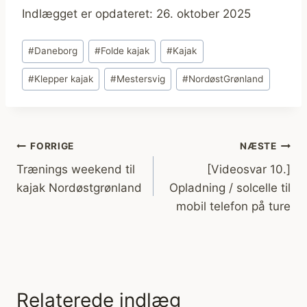
Indlægget er opdateret: 26. oktober 2025
Indlæg-
#
Daneborg
#
Folde kajak
#
Kajak
tags:
#
Klepper kajak
#
Mestersvig
#
NordøstGrønland
Indlægsnavigation
FORRIGE
NÆSTE
Trænings weekend til
[Videosvar 10.]
kajak Nordøstgrønland
Opladning / solcelle til
mobil telefon på ture
Relaterede indlæg