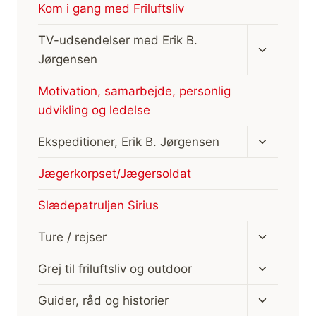
Kom i gang med Friluftsliv
Skift
TV-udsendelser med Erik B.
undermen
Jørgensen
Motivation, samarbejde, personlig
udvikling og ledelse
Skift
Ekspeditioner, Erik B. Jørgensen
undermen
Jægerkorpset/Jægersoldat
Slædepatruljen Sirius
Skift
Ture / rejser
undermen
Skift
Grej til friluftsliv og outdoor
undermen
Skift
Guider, råd og historier
undermen