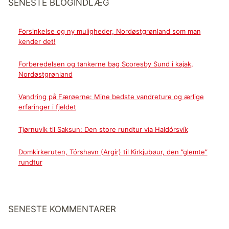
SENESTE BLOGINDLÆG
Forsinkelse og ny muligheder, Nordøstgrønland som man
kender det!
Forberedelsen og tankerne bag Scoresby Sund i kajak,
Nordøstgrønland
Vandring på Færøerne: Mine bedste vandreture og ærlige
erfaringer i fjeldet
Tjørnuvík til Saksun: Den store rundtur via Haldórsvík
Domkirkeruten, Tórshavn (Argir) til Kirkjubøur, den ”glemte”
rundtur
SENESTE KOMMENTARER