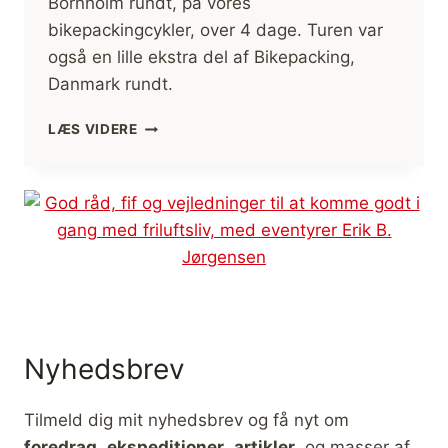
Bornholm rundt, på vores
bikepackingcykler, over 4 dage. Turen var
også en lille ekstra del af Bikepacking,
Danmark rundt.
BORNHOLM
LÆS VIDERE
RUNDT,
BIKEPACKING
Nyhedsbrev
Tilmeld dig mit nyhedsbrev og få nyt om
foredrag
,
ekspeditioner
,
artikler
, og masser af