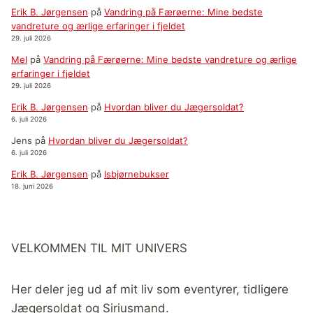
Erik B. Jørgensen
på
Vandring på Færøerne: Mine bedste
vandreture og ærlige erfaringer i fjeldet
29. juli 2026
Mel
på
Vandring på Færøerne: Mine bedste vandreture og ærlige
erfaringer i fjeldet
29. juli 2026
Erik B. Jørgensen
på
Hvordan bliver du Jægersoldat?
6. juli 2026
Jens
på
Hvordan bliver du Jægersoldat?
6. juli 2026
Erik B. Jørgensen
på
Isbjørnebukser
18. juni 2026
VELKOMMEN TIL MIT UNIVERS
Her deler jeg ud af mit liv som eventyrer, tidligere
Jægersoldat og Siriusmand.