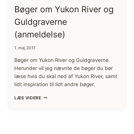
Bøger om Yukon River og
Guldgraverne
(anmeldelse)
1. maj 2017
Bøger om Yukon River og Guldgraverne.
Herunder vil jeg nævnte de bøger du bør
læse hvis du skal ned af Yukon River, samt
lidt inspiration til lidt andre bøger.
BØGER
LÆS VIDERE
OM
YUKON
RIVER
OG
GULDGRAVERNE
(ANMELDELSE)