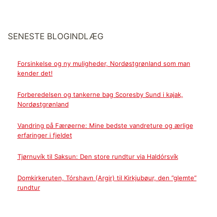
SENESTE BLOGINDLÆG
Forsinkelse og ny muligheder, Nordøstgrønland som man
kender det!
Forberedelsen og tankerne bag Scoresby Sund i kajak,
Nordøstgrønland
Vandring på Færøerne: Mine bedste vandreture og ærlige
erfaringer i fjeldet
Tjørnuvík til Saksun: Den store rundtur via Haldórsvík
Domkirkeruten, Tórshavn (Argir) til Kirkjubøur, den ”glemte”
rundtur