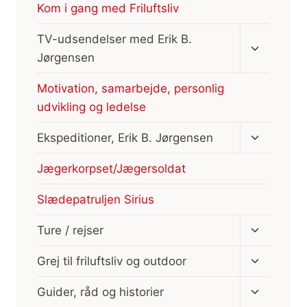
Kom i gang med Friluftsliv
Skift
TV-udsendelser med Erik B.
undermen
Jørgensen
Motivation, samarbejde, personlig
udvikling og ledelse
Skift
Ekspeditioner, Erik B. Jørgensen
undermen
Jægerkorpset/Jægersoldat
Slædepatruljen Sirius
Skift
Ture / rejser
undermen
Skift
Grej til friluftsliv og outdoor
undermen
Skift
Guider, råd og historier
undermen