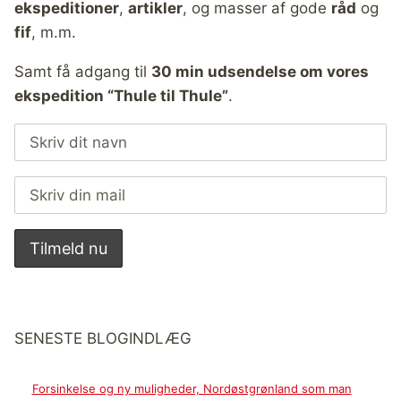
ekspeditioner
,
artikler
, og masser af gode
råd
og
fif
, m.m.
Samt få adgang til
30 min udsendelse om vores
ekspedition “Thule til Thule”
.
SENESTE BLOGINDLÆG
Forsinkelse og ny muligheder, Nordøstgrønland som man