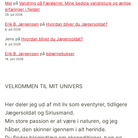
Mel
på
Vandring på Færøerne: Mine bedste vandreture og ærlige
erfaringer i fjeldet
29. juli 2026
Erik B. Jørgensen
på
Hvordan bliver du Jægersoldat?
6. juli 2026
Jens
på
Hvordan bliver du Jægersoldat?
6. juli 2026
Erik B. Jørgensen
på
Isbjørnebukser
18. juni 2026
VELKOMMEN TIL MIT UNIVERS
Her deler jeg ud af mit liv som eventyrer, tidligere
Jægersoldat og Siriusmand.
Min store passion er at være i naturen, og jeg
håber, den skinner igennem i alt herinde.
Du finder blogindlæg om ekspeditioner, ture og