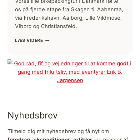
Vores lille bikepackingtur i Danmark førte
os på fjerde etape fra Skagen til Aabenraa,
via Frederikshavn, Aalborg, Lille Vildmose,
Viborg og Christiansfeld.
FJERDE
LÆS VIDERE
ETAPE,
BIKEPACKING,
DANMARK
RUNDT
Nyhedsbrev
Tilmeld dig mit nyhedsbrev og få nyt om
foredrag
,
ekspeditioner
,
artikler
, og masser af