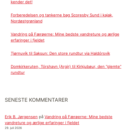
kender det!
Forberedelsen og tankerne bag Scoresby Sund i kajak,
Nordøstgrønland
Vandring på Færøerne: Mine bedste vandreture og ærlige
erfaringer i fjeldet
Tjørnuvík til Saksun: Den store rundtur via Haldórsvík
Domkirkeruten, Tórshavn (Argir) til Kirkjubøur, den ”glemte”
rundtur
SENESTE KOMMENTARER
Erik B. Jørgensen
på
Vandring på Færøerne: Mine bedste
vandreture og ærlige erfaringer i fjeldet
29. juli 2026