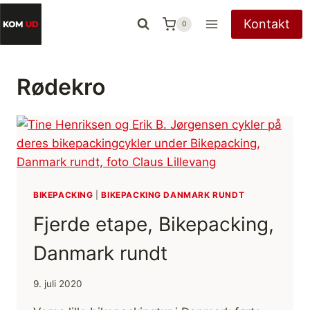
Fortsæt
Kontakt
0
til
indhold
Rødekro
BIKEPACKING
|
BIKEPACKING DANMARK RUNDT
Fjerde etape, Bikepacking,
Danmark rundt
9. juli 2020