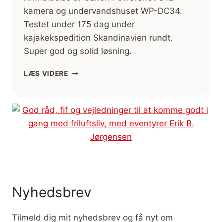
kamera og undervandshuset WP-DC34.
Testet under 175 dag under
kajakekspedition Skandinavien rundt.
Super god og solid løsning.
KAMERA
LÆS VIDERE
CANON
G12
PÅ
SKANDINAVIEN
RUNDT
I
KAJAK
Nyhedsbrev
Tilmeld dig mit nyhedsbrev og få nyt om