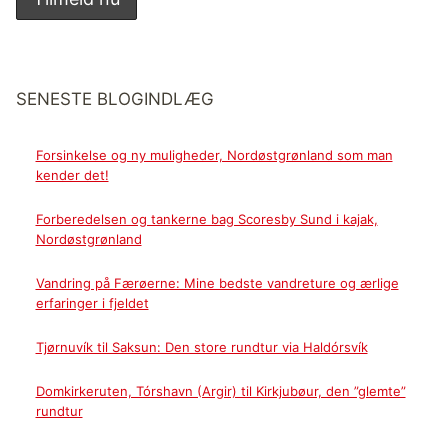
SENESTE BLOGINDLÆG
Forsinkelse og ny muligheder, Nordøstgrønland som man
kender det!
Forberedelsen og tankerne bag Scoresby Sund i kajak,
Nordøstgrønland
Vandring på Færøerne: Mine bedste vandreture og ærlige
erfaringer i fjeldet
Tjørnuvík til Saksun: Den store rundtur via Haldórsvík
Domkirkeruten, Tórshavn (Argir) til Kirkjubøur, den ”glemte”
rundtur