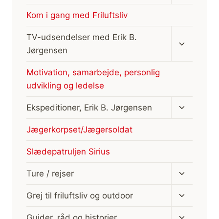
undermen
Kom i gang med Friluftsliv
Skift
TV-udsendelser med Erik B.
undermen
Jørgensen
Motivation, samarbejde, personlig
udvikling og ledelse
Skift
Ekspeditioner, Erik B. Jørgensen
undermen
Jægerkorpset/Jægersoldat
Slædepatruljen Sirius
Skift
Ture / rejser
undermen
Skift
Grej til friluftsliv og outdoor
undermen
Skift
Guider, råd og historier