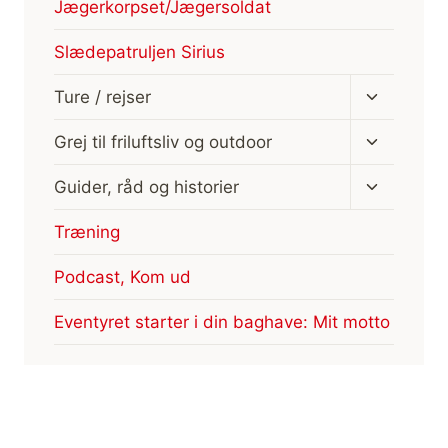
Jægerkorpset/Jægersoldat
Slædepatruljen Sirius
Skift
Ture / rejser
undermen
Skift
Grej til friluftsliv og outdoor
undermen
Skift
Guider, råd og historier
undermen
Træning
Podcast, Kom ud
Eventyret starter i din baghave: Mit motto