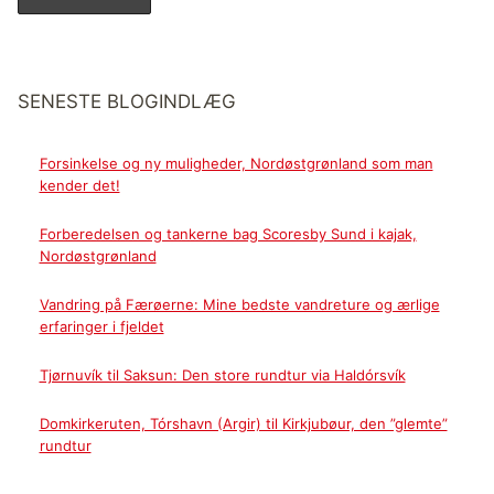
SENESTE BLOGINDLÆG
Forsinkelse og ny muligheder, Nordøstgrønland som man
kender det!
Forberedelsen og tankerne bag Scoresby Sund i kajak,
Nordøstgrønland
Vandring på Færøerne: Mine bedste vandreture og ærlige
erfaringer i fjeldet
Tjørnuvík til Saksun: Den store rundtur via Haldórsvík
Domkirkeruten, Tórshavn (Argir) til Kirkjubøur, den ”glemte”
rundtur