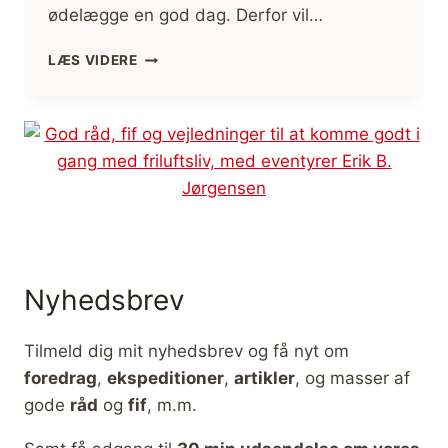
ødelægge en god dag. Derfor vil…
MYGGE
LÆS VIDERE
JAKKER,
ANMELDELSE
Nyhedsbrev
Tilmeld dig mit nyhedsbrev og få nyt om
foredrag
,
ekspeditioner
,
artikler
, og masser af
gode
råd
og
fif
, m.m.