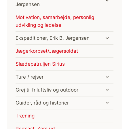
undermen
Jørgensen
Motivation, samarbejde, personlig
udvikling og ledelse
Skift
Ekspeditioner, Erik B. Jørgensen
undermen
Jægerkorpset/Jægersoldat
Slædepatruljen Sirius
Skift
Ture / rejser
undermen
Skift
Grej til friluftsliv og outdoor
undermen
Skift
Guider, råd og historier
undermen
Træning
Podcast, Kom ud