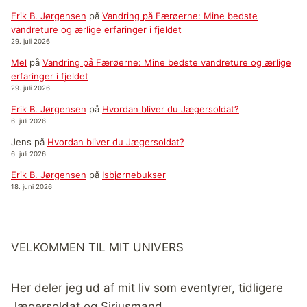
Erik B. Jørgensen
på
Vandring på Færøerne: Mine bedste
vandreture og ærlige erfaringer i fjeldet
29. juli 2026
Mel
på
Vandring på Færøerne: Mine bedste vandreture og ærlige
erfaringer i fjeldet
29. juli 2026
Erik B. Jørgensen
på
Hvordan bliver du Jægersoldat?
6. juli 2026
Jens
på
Hvordan bliver du Jægersoldat?
6. juli 2026
Erik B. Jørgensen
på
Isbjørnebukser
18. juni 2026
VELKOMMEN TIL MIT UNIVERS
Her deler jeg ud af mit liv som eventyrer, tidligere
Jægersoldat og Siriusmand.