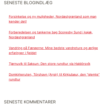
SENESTE BLOGINDLÆG
Forsinkelse og ny muligheder, Nordøstgrønland som man
kender det!
Forberedelsen og tankerne bag Scoresby Sund i kajak,
Nordøstgrønland
Vandring på Færøerne: Mine bedste vandreture og ærlige
erfaringer i fjeldet
Tjørnuvík til Saksun: Den store rundtur via Haldórsvík
Domkirkeruten, Tórshavn (Argir) til Kirkjubøur, den ”glemte”
rundtur
SENESTE KOMMENTARER