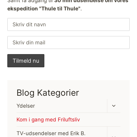
Samt få adgang til
30 min udsendelse om vores
ekspedition "Thule til Thule"
.
Blog Kategorier
Skift
Ydelser
undermen
Kom i gang med Friluftsliv
Skift
TV-udsendelser med Erik B.