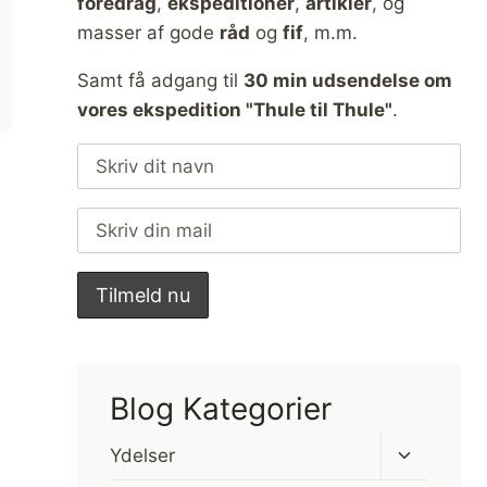
foredrag
,
ekspeditioner
,
artikler
, og
masser af gode
råd
og
fif
, m.m.
Samt få adgang til
30 min udsendelse om
vores ekspedition "Thule til Thule"
.
Blog Kategorier
Skift
Ydelser
undermen