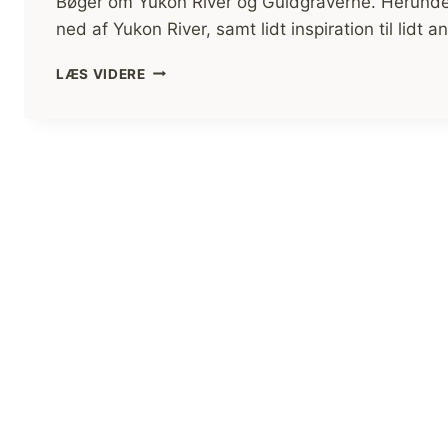
Bøger om Yukon River og Guldgraverne. Herunder
ned af Yukon River, samt lidt inspiration til lidt 
BØGER
LÆS VIDERE
OM
YUKON
RIVER
OG
GULDGRAVERNE
(ANMELDELSE)