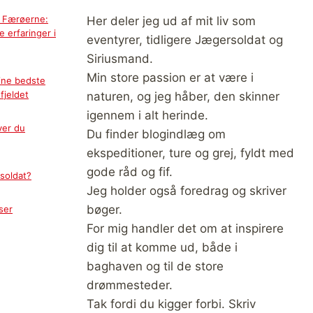
å Færøerne:
Her deler jeg ud af mit liv som
 erfaringer i
eventyrer, tidligere Jægersoldat og
Siriusmand.
Min store passion er at være i
ine bedste
fjeldet
naturen, og jeg håber, den skinner
igennem i alt herinde.
ver du
Du finder blogindlæg om
ekspeditioner, ture og grej, fyldt med
gode råd og fif.
soldat?
Jeg holder også foredrag og skriver
bøger.
ser
For mig handler det om at inspirere
dig til at komme ud, både i
baghaven og til de store
drømmesteder.
Tak fordi du kigger forbi. Skriv