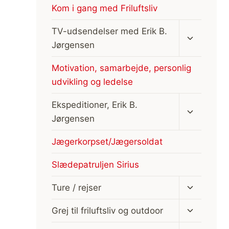
Kom i gang med Friluftsliv
Skift
TV-udsendelser med Erik B.
undermen
Jørgensen
Motivation, samarbejde, personlig
udvikling og ledelse
Skift
Ekspeditioner, Erik B.
undermen
Jørgensen
Jægerkorpset/Jægersoldat
Slædepatruljen Sirius
Skift
Ture / rejser
undermen
Skift
Grej til friluftsliv og outdoor
undermen