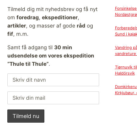
Forsinkelse
Tilmeld dig mit nyhedsbrev og få nyt
Nordøstgrø
om
foredrag
,
ekspeditioner
,
artikler
, og masser af gode
råd
og
Forberedel
fif
, m.m.
Sund i kaja
Samt få adgang til
30 min
Vandring p
vandreture 
udsendelse om vores ekspedition
“Thule til Thule”
.
Tjørnuvík t
Haldórsvík
Domkirkerut
Kirkjubøur,