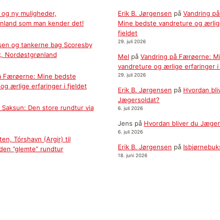
 og ny muligheder,
Erik B. Jørgensen
på
Vandring p
nland som man kender det!
Mine bedste vandreture og ærlige
fjeldet
29. juli 2026
sen og tankerne bag Scoresby
k, Nordøstgrønland
Mel
på
Vandring på Færøerne: M
vandreture og ærlige erfaringer i 
å Færøerne: Mine bedste
29. juli 2026
og ærlige erfaringer i fjeldet
Erik B. Jørgensen
på
Hvordan bli
Jægersoldat?
il Saksun: Den store rundtur via
6. juli 2026
Jens
på
Hvordan bliver du Jæger
6. juli 2026
en, Tórshavn (Argir) til
Erik B. Jørgensen
på
Isbjørnebuk
 den ”glemte” rundtur
18. juni 2026