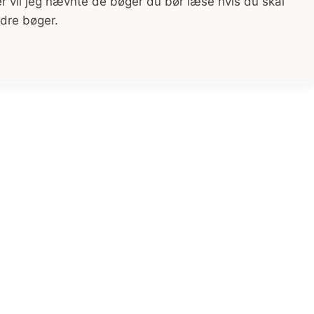
 vil jeg nævnte de bøger du bør læse hvis du skal
andre bøger.