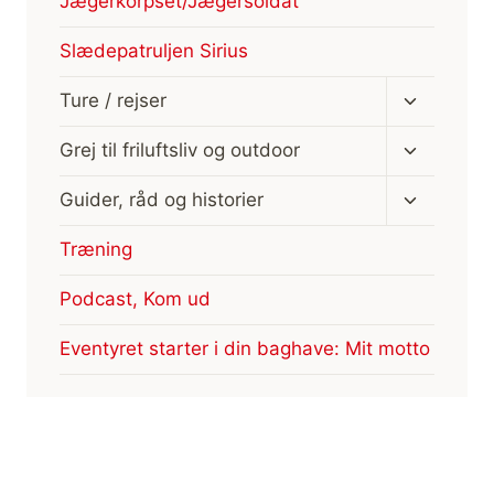
Jægerkorpset/Jægersoldat
Slædepatruljen Sirius
Skift
Ture / rejser
undermen
Skift
Grej til friluftsliv og outdoor
undermen
Skift
Guider, råd og historier
undermen
Træning
Podcast, Kom ud
Eventyret starter i din baghave: Mit motto