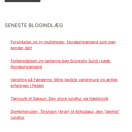
SENESTE BLOGINDLÆG
Forsinkelse og ny muligheder, Nordøstgrønland som man
kender det!
Forberedelsen og tankerne bag Scoresby Sund i kajak,
Nordøstgrønland
Vandring på Færøerne: Mine bedste vandreture og ærlige
erfaringer i fjeldet
Tjørnuvík til Saksun: Den store rundtur via Haldórsvík
Domkirkeruten, Tórshavn (Argir) til Kirkjubøur, den ”glemte”
rundtur