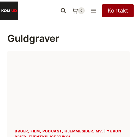
Fortsæt
Kontakt
0
til
indhold
Guldgraver
BØGER, FILM, PODCAST, HJEMMESIDER, MV.
|
YUKON
RIVER, EVENTYRLIGE YUKON