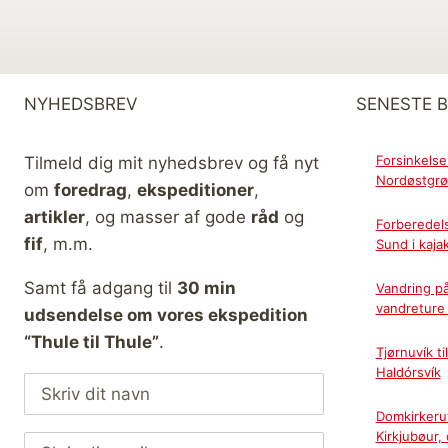
NYHEDSBREV
SENESTE 
Forsinkelse
Tilmeld dig mit nyhedsbrev og få nyt
Nordøstgrø
om
foredrag
,
ekspeditioner
,
artikler
, og masser af gode
råd
og
Forberedel
fif
, m.m.
Sund i kaja
Samt få adgang til
30 min
Vandring p
vandreture 
udsendelse om vores ekspedition
“Thule til Thule”
.
Tjørnuvík t
Haldórsvík
Domkirkerut
Kirkjubøur,