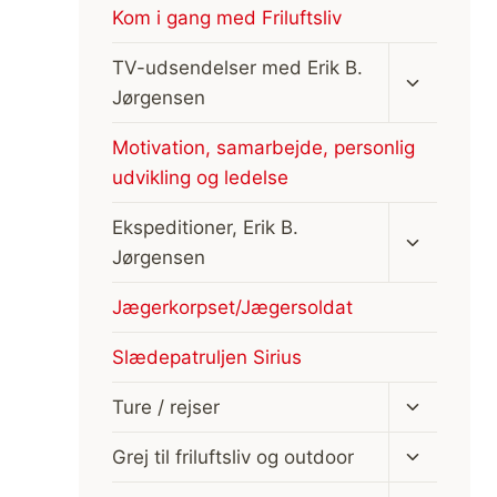
Kom i gang med Friluftsliv
Skift
TV-udsendelser med Erik B.
undermen
Jørgensen
Motivation, samarbejde, personlig
udvikling og ledelse
Skift
Ekspeditioner, Erik B.
undermen
Jørgensen
Jægerkorpset/Jægersoldat
Slædepatruljen Sirius
Skift
Ture / rejser
undermen
Skift
Grej til friluftsliv og outdoor
undermen