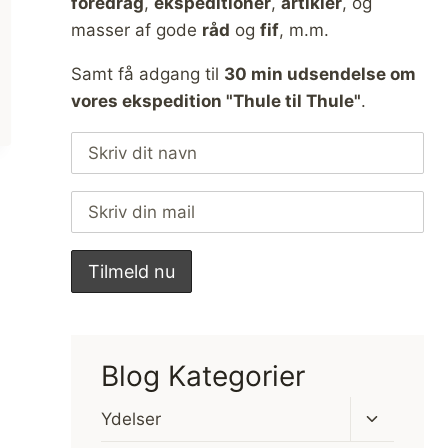
foredrag
,
ekspeditioner
,
artikler
, og
masser af gode
råd
og
fif
, m.m.
Samt få adgang til
30 min udsendelse om
vores ekspedition "Thule til Thule"
.
Blog Kategorier
Skift
Ydelser
undermen