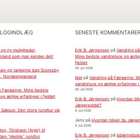
BLOGINDLÆG
SENESTE KOMMENTARE
 og ny muligheder,
Erik B. Jørgensen
på
Vandring p
nland som man kender det!
Mine bedste vandreture og ærlige
fjeldet
29. juli 2026
sen og tankerne bag Scoresby
k, Nordøstgrønland
Mel
på
Vandring på Færøerne: M
vandreture og ærlige erfaringer i 
å Færøerne: Mine bedste
29. juli 2026
og ærlige erfaringer i fjeldet
Erik B. Jørgensen
på
Hvordan bli
Jægersoldat?
il Saksun: Den store rundtur via
6. juli 2026
Jens
på
Hvordan bliver du Jæger
6. juli 2026
en, Tórshavn (Argir) til
Erik B. Jørgensen
på
Isbjørnebuk
 den ”glemte” rundtur