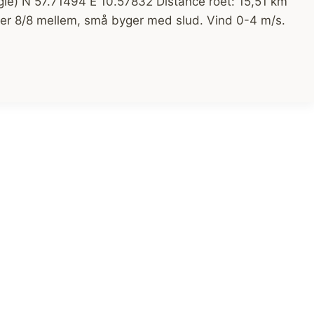
ogle) N 57.71494 E 10.57832 Distance roet: 15,51 km
Skyer 8/8 mellem, små byger med slud. Vind 0-4 m/s.