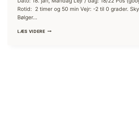
Dato: 18. jan, Mandag Lejr / dag: 18/22 Pos (go
Rotid: 2 timer og 50 min Vejr: -2 til 0 grader. 
Bølger…
FARVEL
LÆS VIDERE
TIL
VESTERHAVET