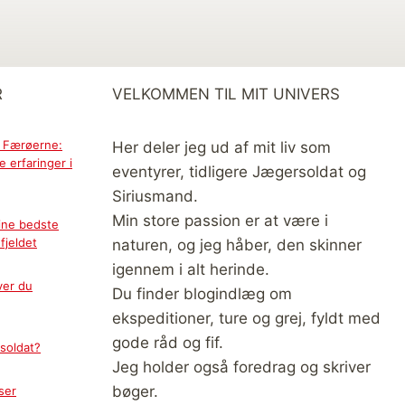
R
VELKOMMEN TIL MIT UNIVERS
å Færøerne:
Her deler jeg ud af mit liv som
 erfaringer i
eventyrer, tidligere Jægersoldat og
Siriusmand.
Min store passion er at være i
ine bedste
fjeldet
naturen, og jeg håber, den skinner
igennem i alt herinde.
ver du
Du finder blogindlæg om
ekspeditioner, ture og grej, fyldt med
gode råd og fif.
soldat?
Jeg holder også foredrag og skriver
bøger.
ser