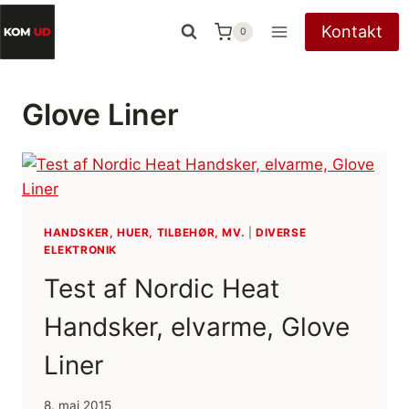
Fortsæt
Kontakt
0
til
indhold
Glove Liner
HANDSKER, HUER, TILBEHØR, MV.
|
DIVERSE
ELEKTRONIK
Test af Nordic Heat
Handsker, elvarme, Glove
Liner
8. maj 2015