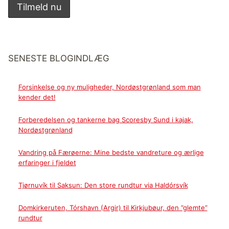
SENESTE BLOGINDLÆG
Forsinkelse og ny muligheder, Nordøstgrønland som man
kender det!
Forberedelsen og tankerne bag Scoresby Sund i kajak,
Nordøstgrønland
Vandring på Færøerne: Mine bedste vandreture og ærlige
erfaringer i fjeldet
Tjørnuvík til Saksun: Den store rundtur via Haldórsvík
Domkirkeruten, Tórshavn (Argir) til Kirkjubøur, den ”glemte”
rundtur