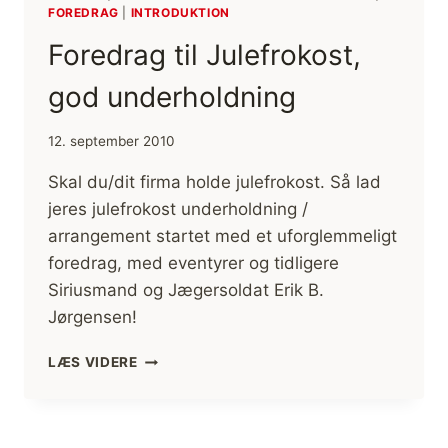
FOREDRAG
|
INTRODUKTION
Foredrag til Julefrokost,
god underholdning
12. september 2010
Skal du/dit firma holde julefrokost. Så lad
jeres julefrokost underholdning /
arrangement startet med et uforglemmeligt
foredrag, med eventyrer og tidligere
Siriusmand og Jægersoldat Erik B.
Jørgensen!
FOREDRAG
LÆS VIDERE
TIL
JULEFROKOST,
GOD
UNDERHOLDNING