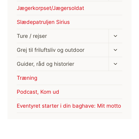
Jægerkorpset/Jægersoldat
Slædepatruljen Sirius
Skift
Ture / rejser
undermen
Skift
Grej til friluftsliv og outdoor
undermen
Skift
Guider, råd og historier
undermen
Træning
Podcast, Kom ud
Eventyret starter i din baghave: Mit motto