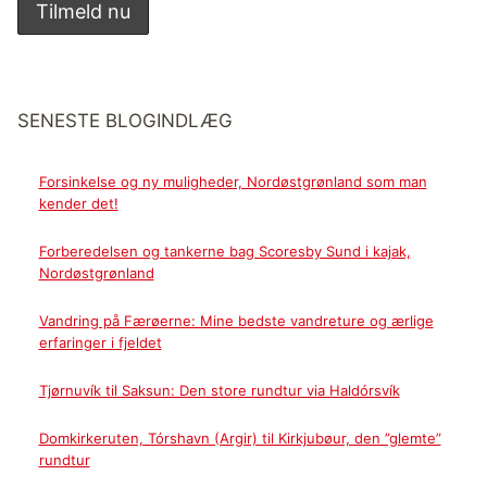
SENESTE BLOGINDLÆG
Forsinkelse og ny muligheder, Nordøstgrønland som man
kender det!
Forberedelsen og tankerne bag Scoresby Sund i kajak,
Nordøstgrønland
Vandring på Færøerne: Mine bedste vandreture og ærlige
erfaringer i fjeldet
Tjørnuvík til Saksun: Den store rundtur via Haldórsvík
Domkirkeruten, Tórshavn (Argir) til Kirkjubøur, den ”glemte”
rundtur