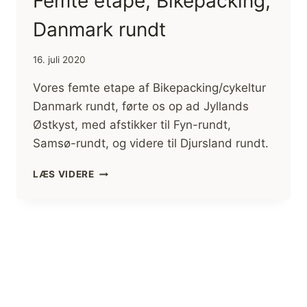
Femte etape, Bikepacking,
Danmark rundt
16. juli 2020
Vores femte etape af Bikepacking/cykeltur
Danmark rundt, førte os op ad Jyllands
Østkyst, med afstikker til Fyn-rundt,
Samsø-rundt, og videre til Djursland rundt.
FEMTE
LÆS VIDERE
ETAPE,
BIKEPACKING,
DANMARK
RUNDT