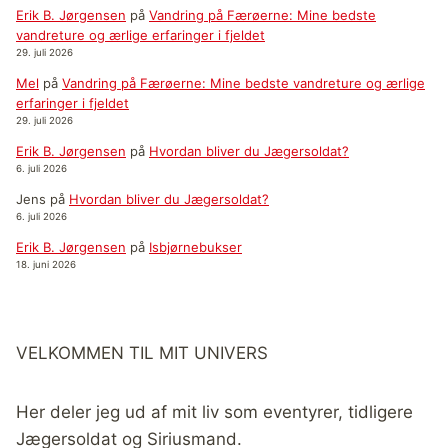
Erik B. Jørgensen
på
Vandring på Færøerne: Mine bedste
vandreture og ærlige erfaringer i fjeldet
29. juli 2026
Mel
på
Vandring på Færøerne: Mine bedste vandreture og ærlige
erfaringer i fjeldet
29. juli 2026
Erik B. Jørgensen
på
Hvordan bliver du Jægersoldat?
6. juli 2026
Jens
på
Hvordan bliver du Jægersoldat?
6. juli 2026
Erik B. Jørgensen
på
Isbjørnebukser
18. juni 2026
VELKOMMEN TIL MIT UNIVERS
Her deler jeg ud af mit liv som eventyrer, tidligere
Jægersoldat og Siriusmand.