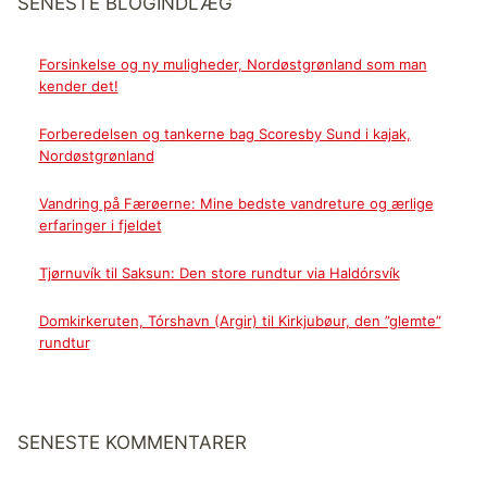
SENESTE BLOGINDLÆG
Forsinkelse og ny muligheder, Nordøstgrønland som man
kender det!
Forberedelsen og tankerne bag Scoresby Sund i kajak,
Nordøstgrønland
Vandring på Færøerne: Mine bedste vandreture og ærlige
erfaringer i fjeldet
Tjørnuvík til Saksun: Den store rundtur via Haldórsvík
Domkirkeruten, Tórshavn (Argir) til Kirkjubøur, den ”glemte”
rundtur
SENESTE KOMMENTARER