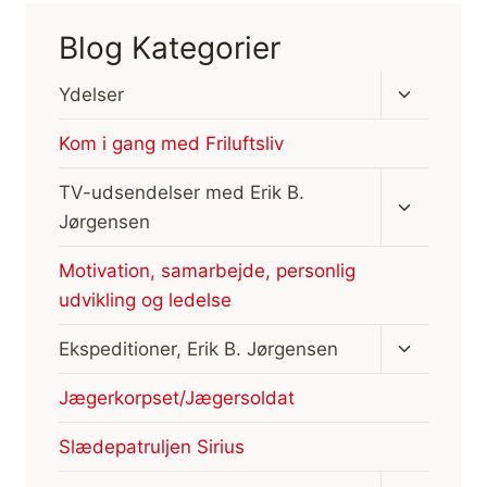
Blog Kategorier
Skift
Ydelser
undermen
Kom i gang med Friluftsliv
Skift
TV-udsendelser med Erik B.
undermen
Jørgensen
Motivation, samarbejde, personlig
udvikling og ledelse
Skift
Ekspeditioner, Erik B. Jørgensen
undermen
Jægerkorpset/Jægersoldat
Slædepatruljen Sirius