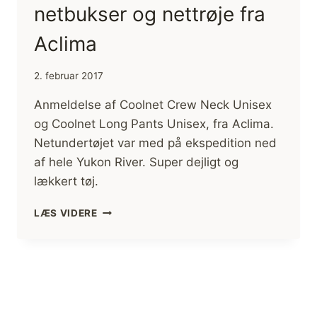
netbukser og nettrøje fra
Aclima
2. februar 2017
Anmeldelse af Coolnet Crew Neck Unisex
og Coolnet Long Pants Unisex, fra Aclima.
Netundertøjet var med på ekspedition ned
af hele Yukon River. Super dejligt og
lækkert tøj.
ANMELDELSE
LÆS VIDERE
AF
COOLNET
NETBUKSER
OG
NETTRØJE
FRA
ACLIMA