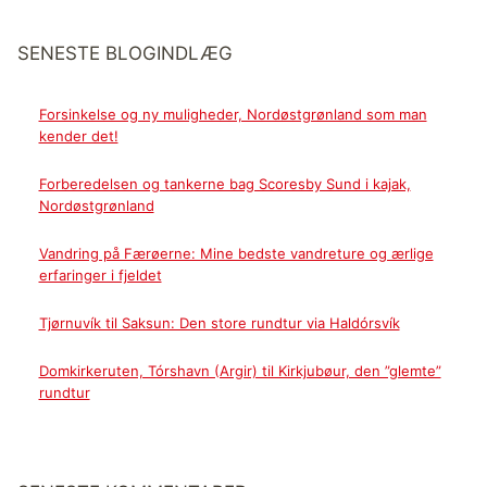
SENESTE BLOGINDLÆG
Forsinkelse og ny muligheder, Nordøstgrønland som man
kender det!
Forberedelsen og tankerne bag Scoresby Sund i kajak,
Nordøstgrønland
Vandring på Færøerne: Mine bedste vandreture og ærlige
erfaringer i fjeldet
Tjørnuvík til Saksun: Den store rundtur via Haldórsvík
Domkirkeruten, Tórshavn (Argir) til Kirkjubøur, den ”glemte”
rundtur